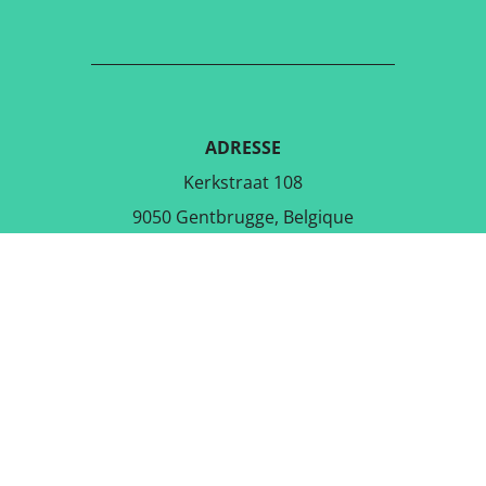
ADRESSE
Kerkstraat 108
9050 Gentbrugge, Belgique
TÉLÉCHARGER L'APPLICATION
GRATUITE