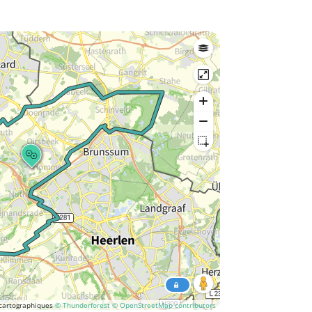
cartographiques
© Thunderforest
© OpenStreetMap contributors