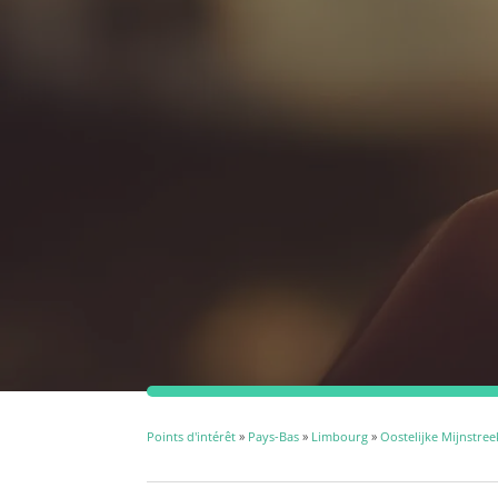
Points d'intérêt
»
Pays-Bas
»
Limbourg
»
Oostelijke Mijnstree