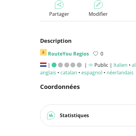
Partager
Modifier
Description
RouteYou Regios
0
|
|
Public |
Italien
•
a
anglais
•
catalan
•
espagnol
•
néerlandais
Coordonnées
Statistiques