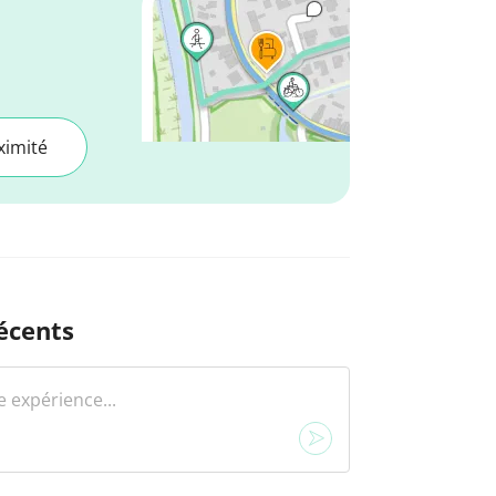
ximité
écents