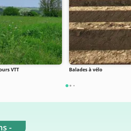
ours VTT
Balades à vélo
s -