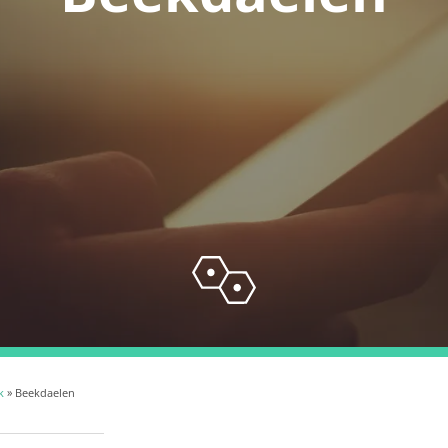
k
» Beekdaelen