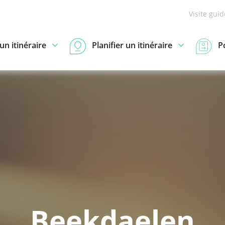
Visite gui
n itinéraire
Planifier un itinéraire
P
Beekdaelen