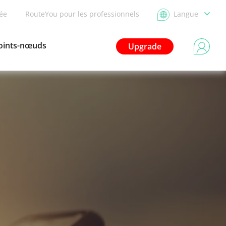
dée
RouteYou pour les professionnels
Langue
oints-nœuds
Upgrade