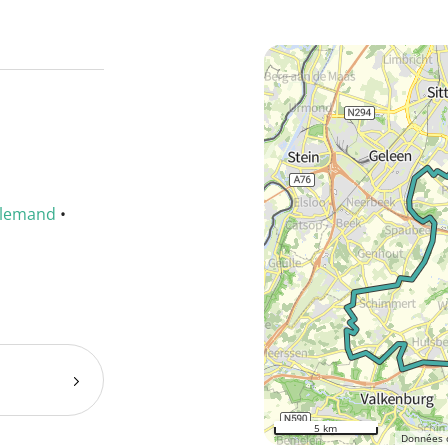
llemand
•
5 km
Données 