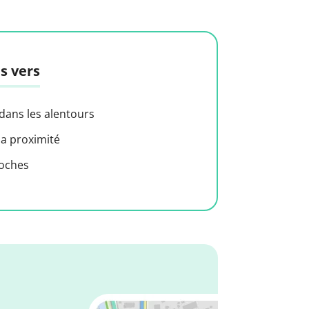
s vers
 dans les alentours
 a proximité
roches