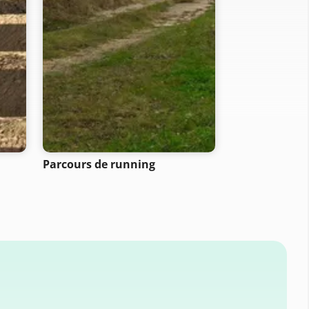
Parcours de running
Itinéraires d