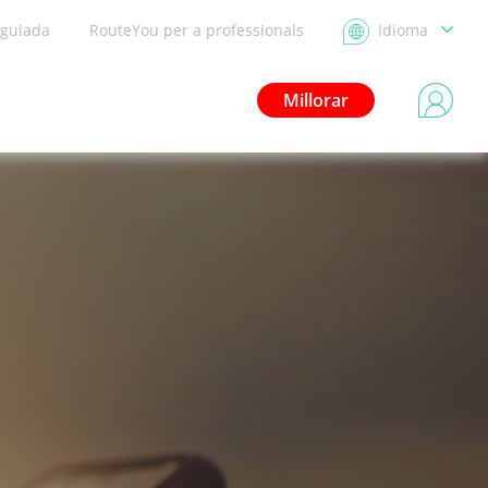
 guiada
RouteYou per a professionals
Idioma
Millorar