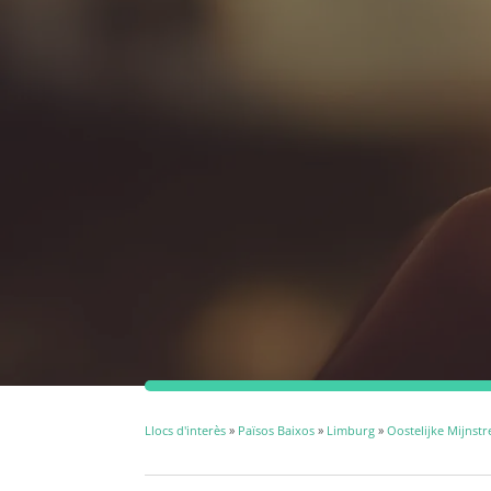
Llocs d'interès
»
Països Baixos
»
Limburg
»
Oostelijke Mijnstr