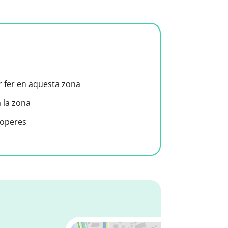
er fer en aquesta zona
a la zona
roperes