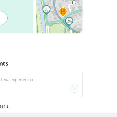
nts
aris.