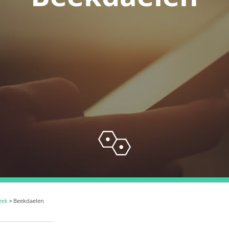
eek
» Beekdaelen