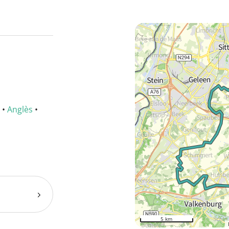
•
Anglès
•
5 km