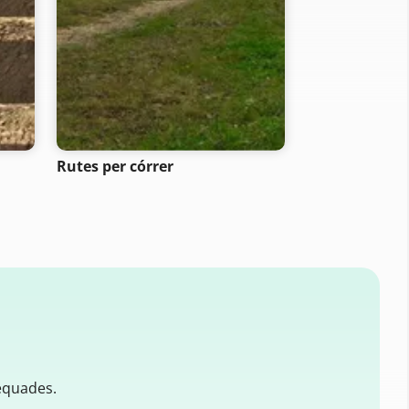
Rutes per córrer
Rutes de sen
equades.