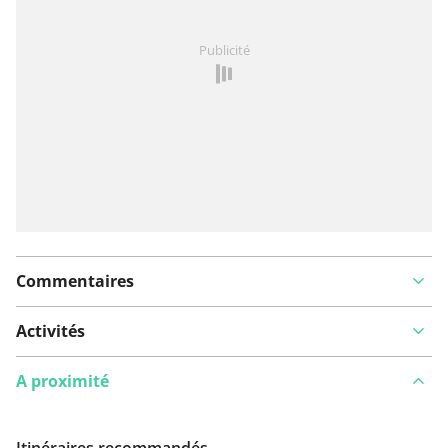
Vous avez remarqué quelque chose sur cet itinéraire ?
Publicité
Ajouter rapport
Commentaires
Activités
A proximité
Itinéraires recommandés