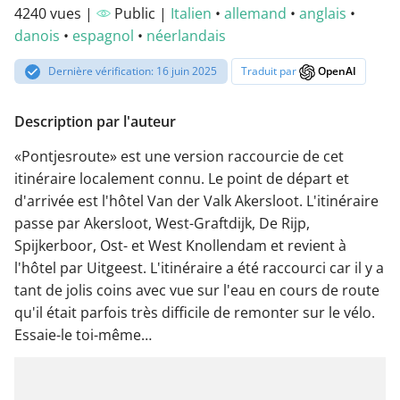
4240 vues |
Public |
Italien
•
allemand
•
anglais
•
danois
•
espagnol
•
néerlandais
Dernière vérification: 16 juin 2025
Traduit par
OpenAI
Description par l'auteur
«Pontjesroute» est une version raccourcie de cet
itinéraire localement connu. Le point de départ et
d'arrivée est l'hôtel Van der Valk Akersloot. L'itinéraire
passe par Akersloot, West-Graftdijk, De Rijp,
Spijkerboor, Ost- et West Knollendam et revient à
l'hôtel par Uitgeest. L'itinéraire a été raccourci car il y a
tant de jolis coins avec vue sur l'eau en cours de route
qu'il était parfois très difficile de remonter sur le vélo.
Essaie-le toi-même…