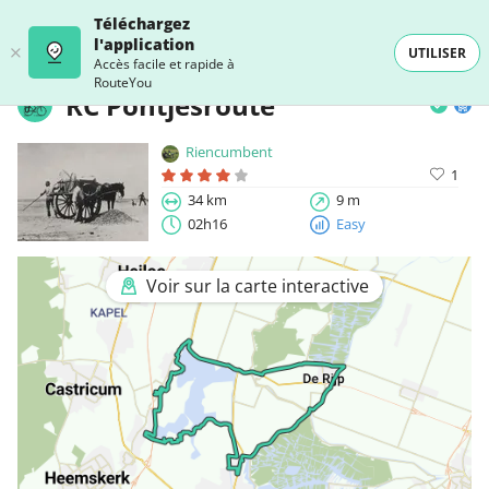
Téléchargez
l'application
UTILISER
Accès facile et rapide à
RouteYou
RC Pontjesroute
Riencumbent
1
34 km
9 m
02h16
Easy
Voir sur la carte interactive