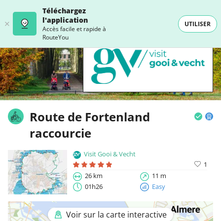
Téléchargez
l'application
UTILISER
Accès facile et rapide à
RouteYou
Route de Fortenland
raccourcie
Visit Gooi & Vecht
1
26 km
11 m
01h26
Easy
Voir sur la carte interactive