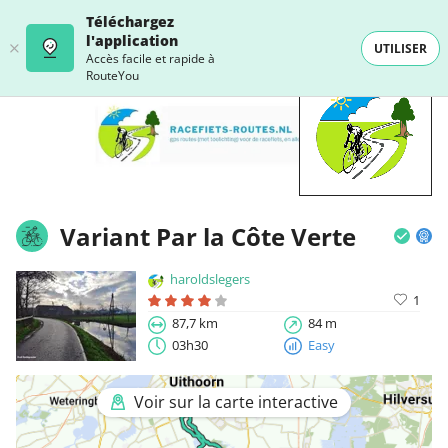
Téléchargez
l'application
UTILISER
Accès facile et rapide à
RouteYou
Variant Par la Côte Verte
haroldslegers
1
87,7 km
84 m
03h30
Easy
Voir sur la carte interactive