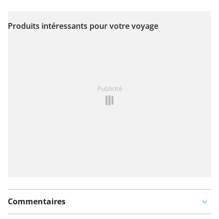
Produits intéressants pour votre voyage
Voir sur la carte
Vous avez remarqué quelque chose sur cet itinéraire ?
Publicité
Ajouter rapport
Commentaires