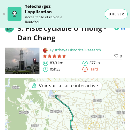
Téléchargez
l'application
UTILISER
Accès facile et rapide à
RouteYou
3. Piste cyclable U Thong -
Dan Chang
Ayutthaya Historical Research
0
83,3 km
377 m
05h33
Hard
Voir sur la carte interactive