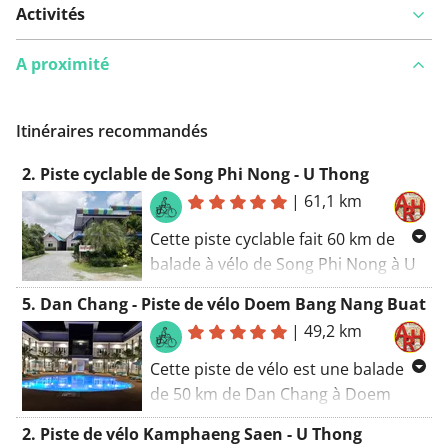
Activités
A proximité
Itinéraires recommandés
2. Piste cyclable de Song Phi Nong - U Thong
|
61,1 km
Cette piste cyclable fait 60 km de
balade à vélo de Song Phi Nong à U
Thong à travers le district de
5. Dan Chang - Piste de vélo Doem Bang Nang Buat
Phanom Tuan dans la province de
|
49,2 km
Suphan Buri, étant la deuxième
piste du Tour de Suphanburi. La
Cette piste de vélo est une balade
visite durera environ 3 à 4 heures
de 50 km de Dan Chang à Doem
selon les conditions
Bang Nang Buat dans la province de
2. Piste de vélo Kamphaeng Saen - U Thong
météorologiques et votre condition
Suphan Buri, étant la cinquième