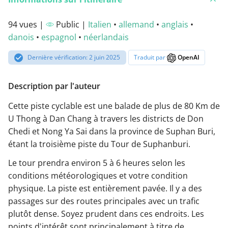
94 vues |
Public |
Italien
•
allemand
•
anglais
•
danois
•
espagnol
•
néerlandais
Dernière vérification: 2 juin 2025
Traduit par
OpenAI
Description par l'auteur
Cette piste cyclable est une balade de plus de 80 Km de
U Thong à Dan Chang à travers les districts de Don
Chedi et Nong Ya Sai dans la province de Suphan Buri,
étant la troisième piste du Tour de Suphanburi.
Le tour prendra environ 5 à 6 heures selon les
conditions météorologiques et votre condition
physique. La piste est entièrement pavée. Il y a des
passages sur des routes principales avec un trafic
plutôt dense. Soyez prudent dans ces endroits. Les
points d'intérêt sont principalement à titre de