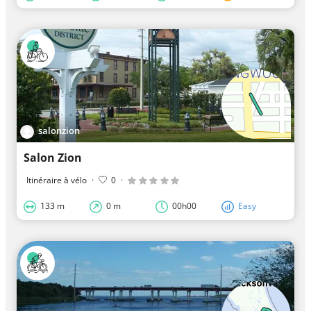
salonzion
Salon Zion
Itinéraire à vélo
·
0
·
133 m
0 m
00h00
Easy