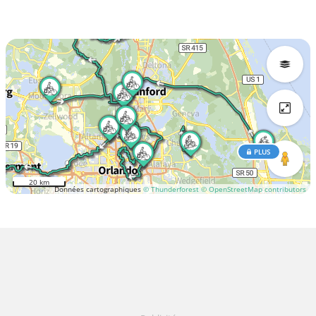
PLUS
20 km
Données cartographiques
© Thunderforest
© OpenStreetMap contributors