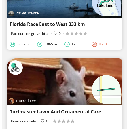
2019Alicante
Florida Race East to West 333 km
Parcours de gravel bike
·
0
·
323 km
1 065 m
12h55
Hard
Darrell Lee
Turfmaster Lawn And Ornamental Care
Itinéraire à vélo
·
0
·