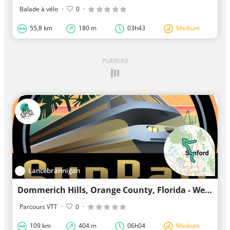
Balade à vélo
·
0
·
55,8 km
180 m
03h43
Medium
Publicité
Lancebrannigan
Dommerich Hills, Orange County, Florida - West Howry Avenue, Volusia County, Florida
Parcours VTT
·
0
·
109 km
404 m
06h04
Medium