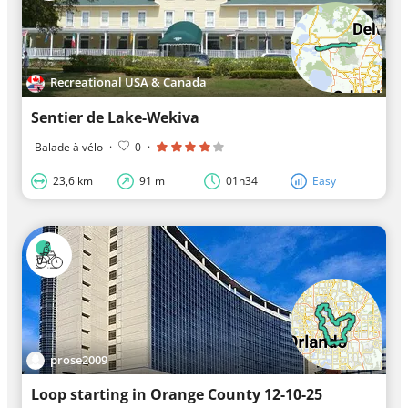
Recreational USA & Canada
Sentier de Lake-Wekiva
Balade à vélo
·
0
·
23,6 km
91 m
01h34
Easy
prose2009
Loop starting in Orange County 12-10-25