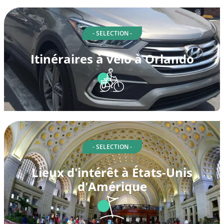
- SELECTION -
Itinéraires à vélo à Orlando
- SELECTION -
Lieux d'intérêt à États-Unis
d'Amérique