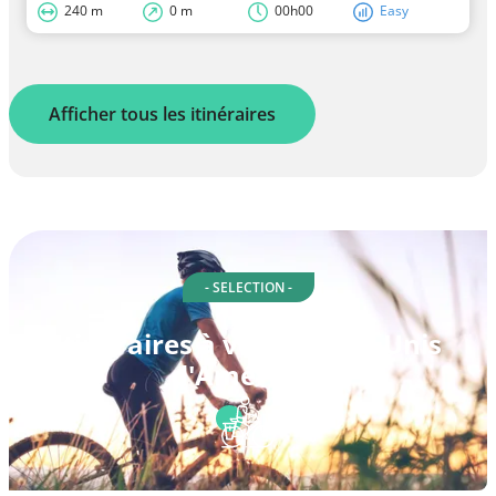
240 m
0 m
00h00
Easy
Afficher tous les itinéraires
- SELECTION -
Itinéraires à vélo à États-Unis
d'Amérique