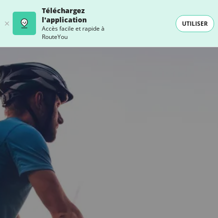
Téléchargez
l'application
UTILISER
Accès facile et rapide à
RouteYou
- SELECTION -