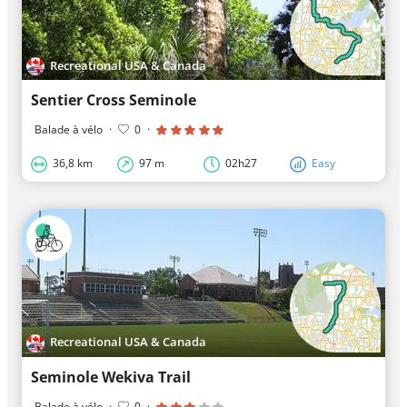
Recreational USA & Canada
Sentier Cross Seminole
Balade à vélo
·
0
·
36,8 km
97 m
02h27
Easy
Recreational USA & Canada
Seminole Wekiva Trail
Balade à vélo
·
0
·