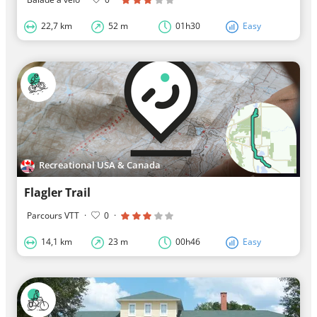
22,7 km
52 m
01h30
Easy
Recreational USA & Canada
Flagler Trail
Parcours VTT
·
0
·
14,1 km
23 m
00h46
Easy