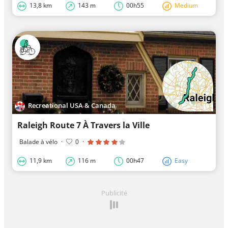
13,8 km
143 m
00h55
Medium
Recreational USA & Canada
Raleigh Route 7 À Travers la Ville
Balade à vélo
·
0
·
11,9 km
116 m
00h47
Easy
Publicité