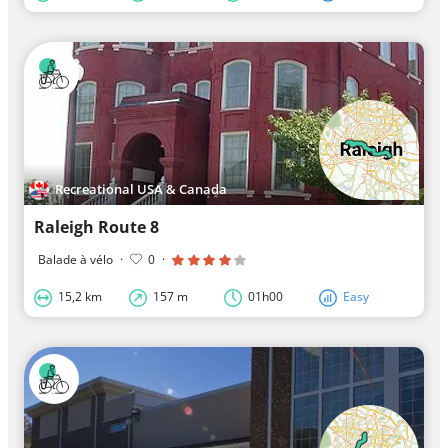
Recreational USA & Canada
Raleigh Route 8
Balade à vélo
·
0
·
15,2 km
157 m
01h00
Easy