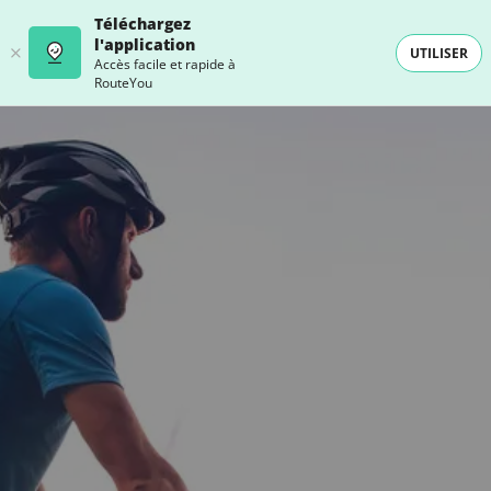
Téléchargez
l'application
UTILISER
Accès facile et rapide à
RouteYou
- SELECTION -