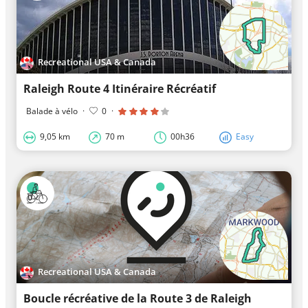
Recreational USA & Canada
Raleigh Route 4 Itinéraire Récréatif
Balade à vélo
·
0
·
9,05 km
70 m
00h36
Easy
Recreational USA & Canada
Boucle récréative de la Route 3 de Raleigh