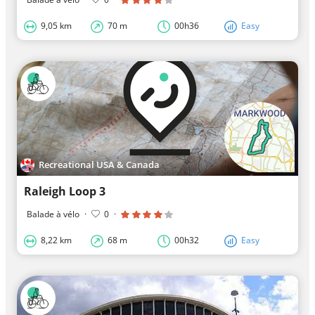
9,05 km
70 m
00h36
Easy
Recreational USA & Canada
Raleigh Loop 3
Balade à vélo
·
0
·
8,22 km
68 m
00h32
Easy