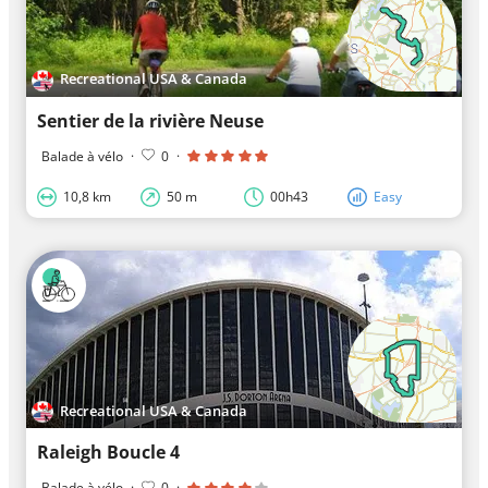
Recreational USA & Canada
Sentier de la rivière Neuse
Balade à vélo
·
0
·
10,8 km
50 m
00h43
Easy
Recreational USA & Canada
Raleigh Boucle 4
Balade à vélo
·
0
·