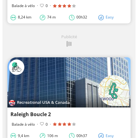
Balade à vélo
·
0
·
8,24 km
74 m
00h32
Easy
Publicité
Recreational USA & Canada
Raleigh Boucle 2
Balade à vélo
·
0
·
9,4 km
106 m
00h37
Easy