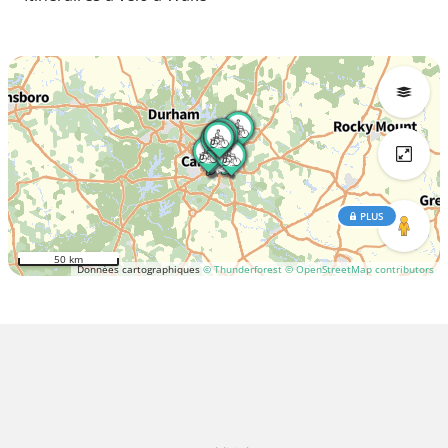
PLUS
50 km
Données cartographiques
© Thunderforest
© OpenStreetMap contributors