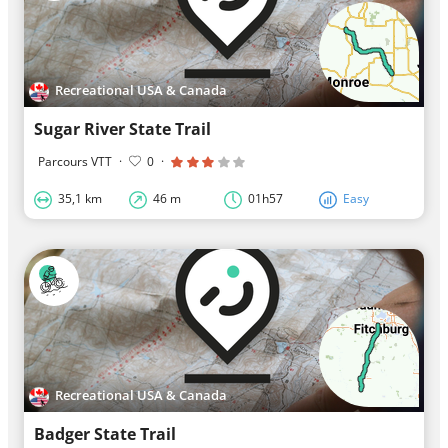
Recreational USA & Canada
Sugar River State Trail
Parcours VTT
·
0
·
35,1 km
46 m
01h57
Easy
Recreational USA & Canada
Badger State Trail