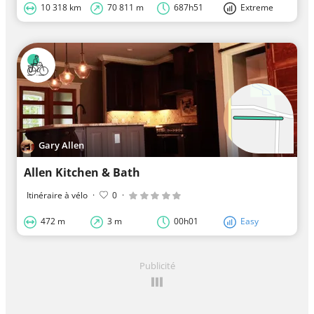
10 318 km
70 811 m
687h51
Extreme
Gary Allen
Allen Kitchen & Bath
Itinéraire à vélo
·
0
·
472 m
3 m
00h01
Easy
Publicité