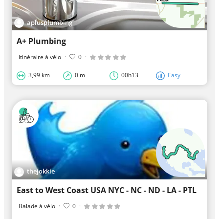
aplusplumbing
A+ Plumbing
Itinéraire à vélo
·
0
·
3,99 km
0 m
00h13
Easy
thejokkie
East to West Coast USA NYC - NC - ND - LA - PTL
Balade à vélo
·
0
·