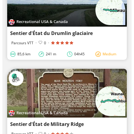
Recreational USA & Canada
Sentier d'État du Drumlin glaciaire
Parcours VTT
·
0
·
85,6 km
241 m
04h45
Medium
Recreational USA & Canada
Sentier d'État de Military Ridge
Parcours VTT
·
0
·