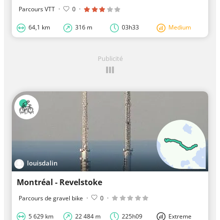
Parcours VTT
·
0
·
64,1 km
316 m
03h33
Medium
Publicité
louisdalin
Montréal - Revelstoke
Parcours de gravel bike
·
0
·
5 629 km
22 484 m
225h09
Extreme