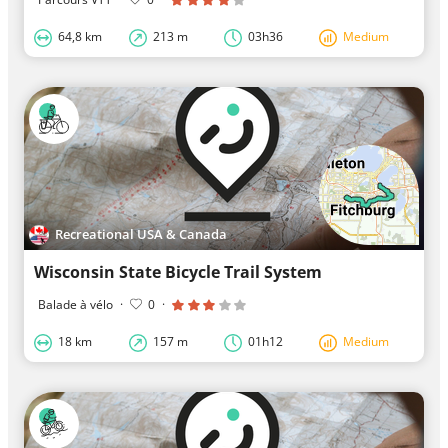
64,8 km
213 m
03h36
Medium
Recreational USA & Canada
Wisconsin State Bicycle Trail System
Balade à vélo
·
0
·
18 km
157 m
01h12
Medium