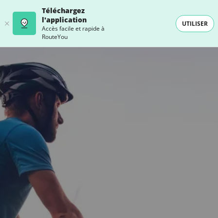
Téléchargez
l'application
UTILISER
Accès facile et rapide à
RouteYou
- SELECTION -