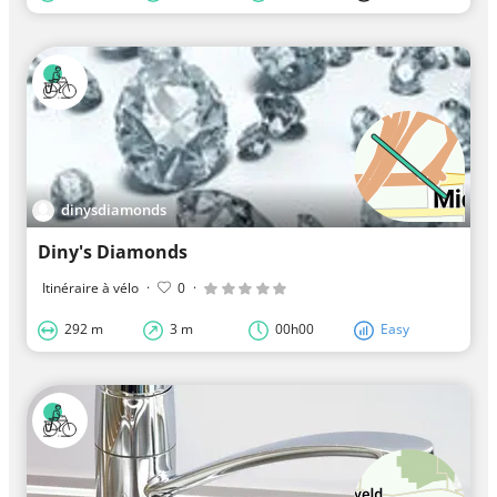
dinysdiamonds
Diny's Diamonds
Itinéraire à vélo
·
0
·
292 m
3 m
00h00
Easy