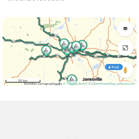
PLUS
50 km
Données cartographiques
© Thunderforest
© OpenStreetMap contributors