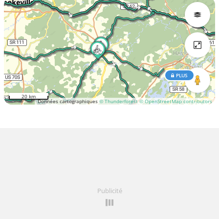
PLUS
20 km
Données cartographiques
© Thunderforest
© OpenStreetMap contributors
Publicité