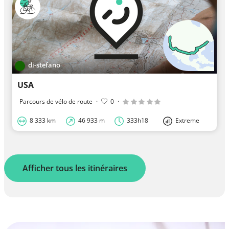
di-stefano
USA
Parcours de vélo de route
·
0
·
8 333 km
46 933 m
333h18
Extreme
Afficher tous les itinéraires