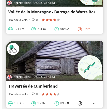
Recreational USA & Canada
Vallée de la Montagne - Barrage de Watts Bar
Balade à vélo
·
0
·
121 km
731 m
08h02
Hard
Recreational USA & Canada
Traversée de Cumberland
Balade à vélo
·
0
·
150 km
1 236 m
09h58
Extreme