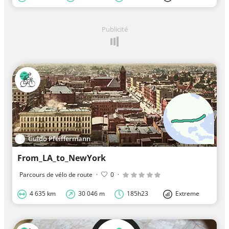
Publicité
Guido Pfeiffermann
From_LA_to_NewYork
Parcours de vélo de route
·
0
·
4 635 km
30 046 m
185h23
Extreme