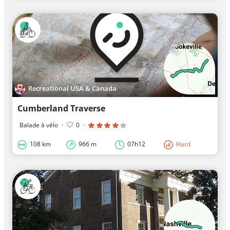
Recreational USA & Canada
Cumberland Traverse
Balade à vélo
·
0
·
108 km
966 m
07h12
Hard