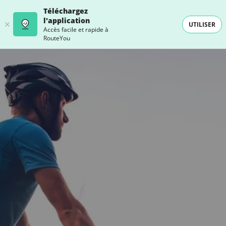
Téléchargez
l'application
UTILISER
Accès facile et rapide à
RouteYou
- SELECTION -