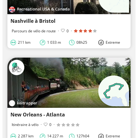
Recreational USA & Canada
Nashville à Bristol
Parcours de vélo de route
·
0
·
211 km
1 033 m
08h25
Extreme
keitrapper
New Orleans - Atlanta
Itinéraire à vélo
·
0
·
2 287 km
14 227 m
127h04
Extreme