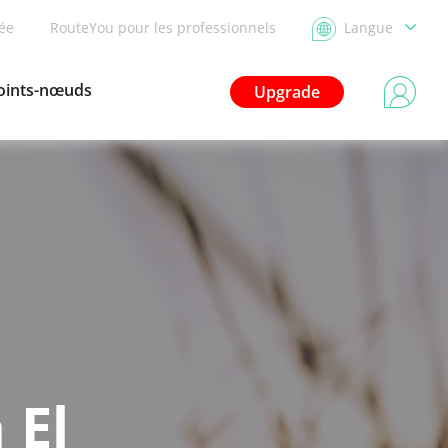
dée
RouteYou pour les professionnels
Langue
oints-nœuds
Upgrade
 El