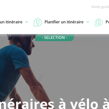
Visite gui
n itinéraire
Planifier un itinéraire
P
- SELECTION -
inéraires à vélo à