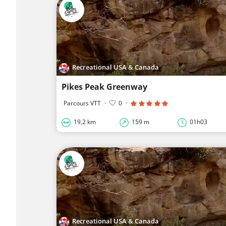
Recreational USA & Canada
Pikes Peak Greenway
Parcours VTT
·
0
·
19,2 km
159 m
01h03
Recreational USA & Canada