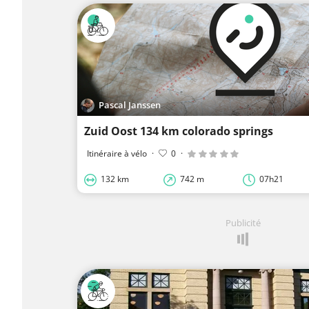
Pascal Janssen
Zuid Oost 134 km colorado springs
Itinéraire à vélo
·
0
·
132 km
742 m
07h21
Publicité