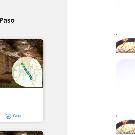
 Paso
It
Easy