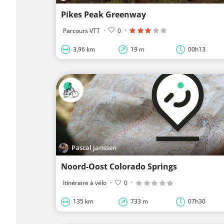
Pikes Peak Greenway
Parcours VTT
·
0
·
3,96 km
19 m
00h13
Pascal Janssen
Noord-Oost Colorado Springs
Itinéraire à vélo
·
0
·
135 km
733 m
07h30