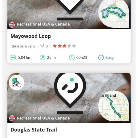
Recreational USA & Canada
Mayowood Loop
Balade à vélo
·
0
·
5,84 km
25 m
00h23
Easy
Recreational USA & Canada
Douglas State Trail