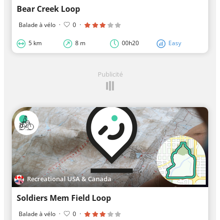
Bear Creek Loop
Balade à vélo
·
0
·
5 km
8 m
00h20
Easy
Publicité
Recreational USA & Canada
Soldiers Mem Field Loop
Balade à vélo
·
0
·