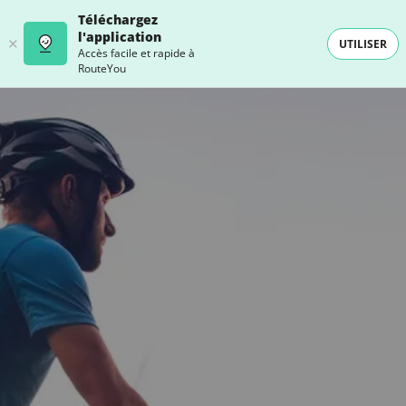
Téléchargez
l'application
UTILISER
Accès facile et rapide à
RouteYou
- SELECTION -