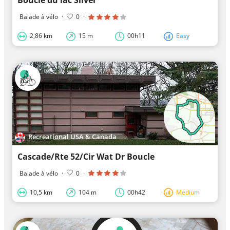
Balade à vélo
·
0
·
2,86 km
15 m
00h11
Easy
Recreational USA & Canada
Cascade/Rte 52/Cir Wat Dr Boucle
Balade à vélo
·
0
·
10,5 km
104 m
00h42
Medium