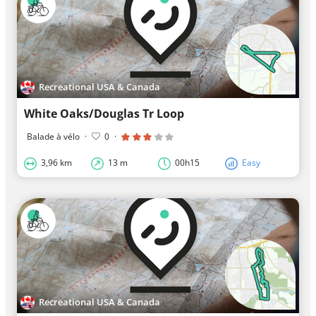
Recreational USA & Canada
White Oaks/Douglas Tr Loop
Balade à vélo
·
0
·
3,96 km
13 m
00h15
Easy
Recreational USA & Canada