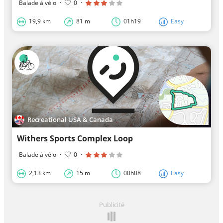
Balade à vélo
·
0
·
19,9 km
81 m
01h19
Easy
Recreational USA & Canada
Withers Sports Complex Loop
Balade à vélo
·
0
·
2,13 km
15 m
00h08
Easy
Publicité