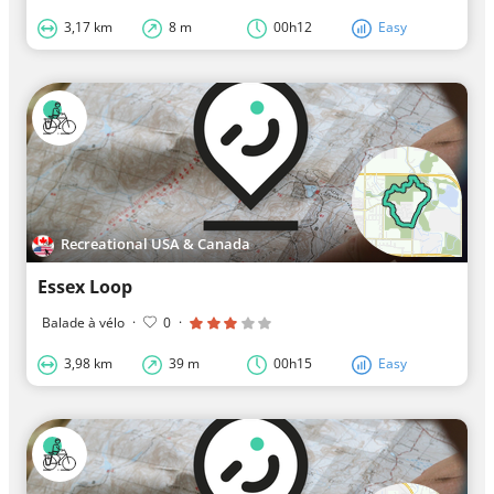
3,17 km
8 m
00h12
Easy
Recreational USA & Canada
Essex Loop
Balade à vélo
·
0
·
3,98 km
39 m
00h15
Easy