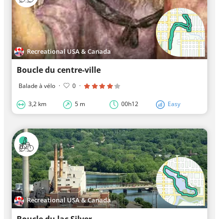
Recreational USA & Canada
Boucle du centre-ville
Balade à vélo
·
0
·
3,2 km
5 m
00h12
Easy
Recreational USA & Canada
Boucle du lac Silver