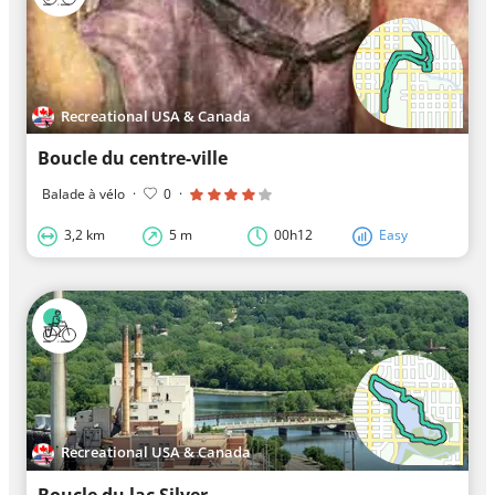
Recreational USA & Canada
Boucle du centre-ville
Balade à vélo
·
0
·
3,2 km
5 m
00h12
Easy
Recreational USA & Canada
Boucle du lac Silver