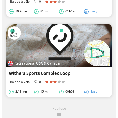
Balade à vélo
·
0
·
19,9 km
81 m
01h19
Easy
Recreational USA & Canada
Withers Sports Complex Loop
Balade à vélo
·
0
·
2,13 km
15 m
00h08
Easy
Publicité