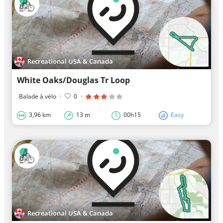
Recreational USA & Canada
White Oaks/Douglas Tr Loop
Balade à vélo
·
0
·
3,96 km
13 m
00h15
Easy
Recreational USA & Canada