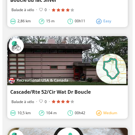
Balade à vélo
·
0
·
2,86 km
15 m
00h11
Easy
Recreational USA & Canada
Cascade/Rte 52/Cir Wat Dr Boucle
Balade à vélo
·
0
·
10,5 km
104 m
00h42
Medium