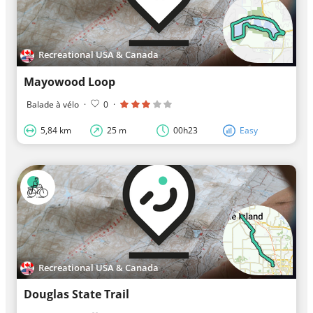
Recreational USA & Canada
Mayowood Loop
Balade à vélo
·
0
·
5,84 km
25 m
00h23
Easy
Recreational USA & Canada
Douglas State Trail