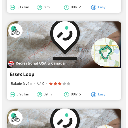
3,17 km
8 m
00h12
Easy
Recreational USA & Canada
Essex Loop
Balade à vélo
·
0
·
3,98 km
39 m
00h15
Easy