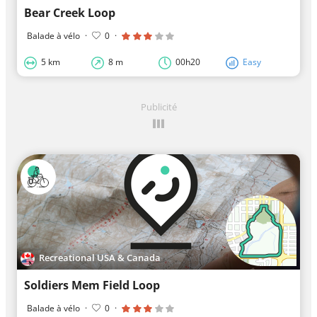
Bear Creek Loop
Balade à vélo
·
0
·
5 km
8 m
00h20
Easy
Publicité
Recreational USA & Canada
Soldiers Mem Field Loop
Balade à vélo
·
0
·