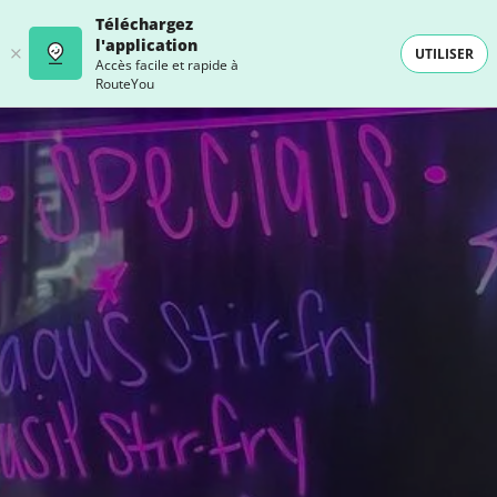
Téléchargez
l'application
UTILISER
Accès facile et rapide à
RouteYou
- SELECTION -