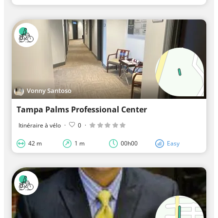
Vonny Santoso
Tampa Palms Professional Center
Itinéraire à vélo
·
0
·
42 m
1 m
00h00
Easy