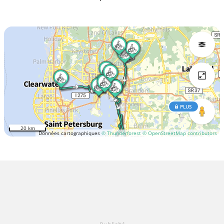
PLUS
20 km
Données cartographiques
© Thunderforest
© OpenStreetMap contributors