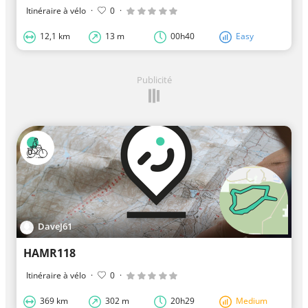
Itinéraire à vélo
·
0
·
12,1 km
13 m
00h40
Easy
Publicité
DaveJ61
HAMR118
Itinéraire à vélo
·
0
·
369 km
302 m
20h29
Medium