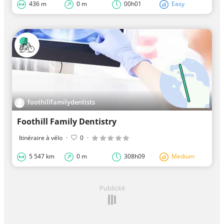
436 m
0 m
00h01
Easy
foothillfamilydentists
Foothill Family Dentistry
Itinéraire à vélo
·
0
·
5 547 km
0 m
308h09
Medium
Publicité