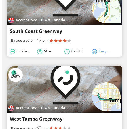
Recreational USA & Canada
South Coast Greenway
Balade à vélo
·
0
·
37,7 km
50 m
02h30
Easy
Recreational USA & Canada
West Tampa Greenway
Balade à vélo
·
0
·