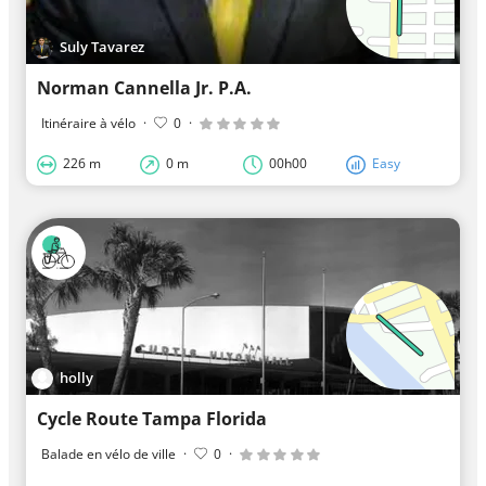
Suly Tavarez
Norman Cannella Jr. P.A.
Itinéraire à vélo
·
0
·
226 m
0 m
00h00
Easy
holly
Cycle Route Tampa Florida
Balade en vélo de ville
·
0
·