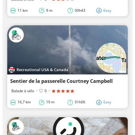
11 km
9 m
00h43
Easy
Recreational USA & Canada
Sentier de la passerelle Courtney Campbell
Balade à vélo
·
0
·
16,7 km
19 m
01h06
Easy