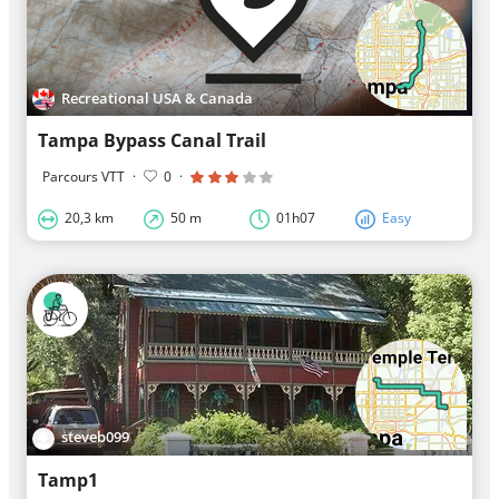
Recreational USA & Canada
Tampa Bypass Canal Trail
Parcours VTT
·
0
·
20,3 km
50 m
01h07
Easy
steveb099
Tamp1