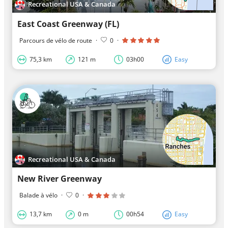
Recreational USA & Canada
East Coast Greenway (FL)
Parcours de vélo de route
·
0
·
75,3 km
121 m
03h00
Easy
Recreational USA & Canada
New River Greenway
Balade à vélo
·
0
·
13,7 km
0 m
00h54
Easy