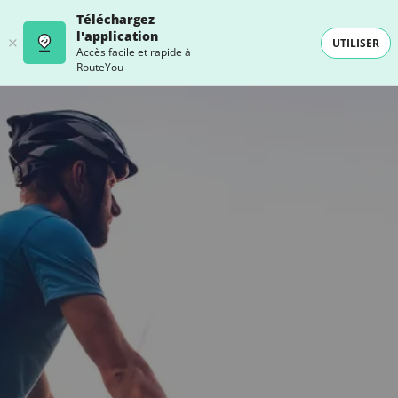
Téléchargez
l'application
UTILISER
Accès facile et rapide à
RouteYou
- SELECTION -