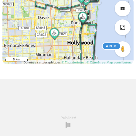
PLUS
5 km
Données cartographiques
© Thunderforest
© OpenStreetMap contributors
Publicité