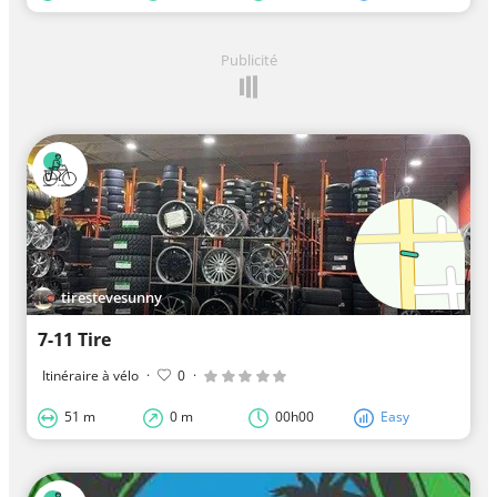
Publicité
tirestevesunny
7-11 Tire
Itinéraire à vélo
·
0
·
51 m
0 m
00h00
Easy