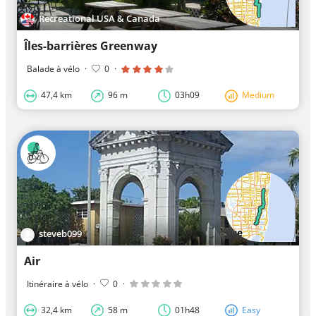
Recreational USA & Canada
Îles-barrières Greenway
Balade à vélo
·
0
·
47,4 km
96 m
03h09
Medium
steveb099
Air
Itinéraire à vélo
·
0
·
32,4 km
58 m
01h48
Easy