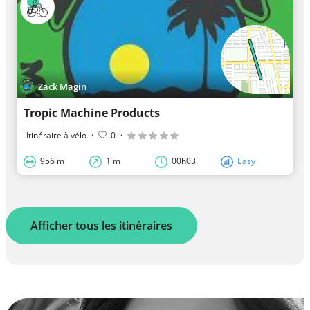
Zack Magin
Tropic Machine Products
Itinéraire à vélo
·
0
·
956 m
1 m
00h03
Easy
Afficher tous les itinéraires