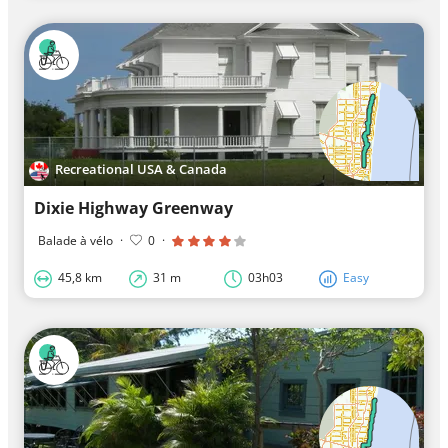
Recreational USA & Canada
Dixie Highway Greenway
Balade à vélo
·
0
·
45,8 km
31 m
03h03
Easy