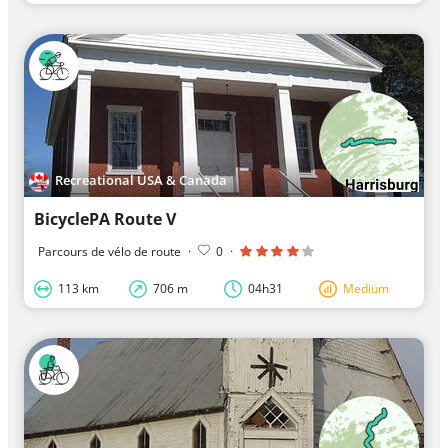
Recreational USA & Canada
BicyclePA Route V
Parcours de vélo de route
·
0
·
113 km
706 m
04h31
Medium