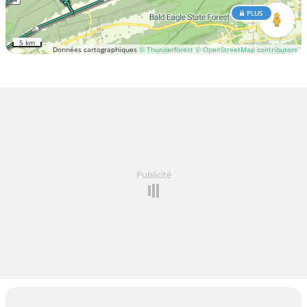
PLUS
5 km
Données cartographiques
© Thunderforest
© OpenStreetMap contributors
Publicité