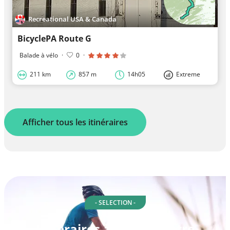
Recreational USA & Canada
BicyclePA Route G
Balade à vélo
·
0
·
211 km
857 m
14h05
Extreme
Afficher tous les itinéraires
- SELECTION -
Itinéraires à vélo à Centre