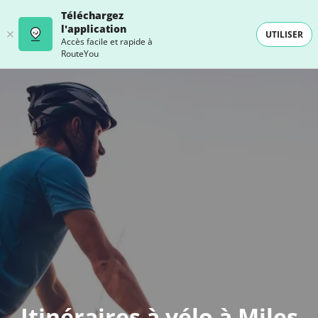
Téléchargez
l'application
UTILISER
Accès facile et rapide à
RouteYou
- SELECTION -
Itinéraires à vélo à Miles