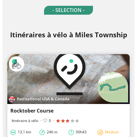
- SELECTION -
Itinéraires à vélo à Miles Township
Recreational USA & Canada
Rocktober Course
Itinéraire à vélo
·
0
·
13,1 km
246 m
00h43
Medium