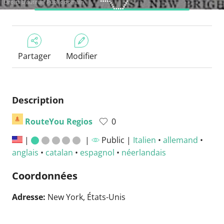
Droits d'auteur: Public domain
Partager
Modifier
Description
RouteYou Regios
0
|
|
Public |
Italien
•
allemand
•
anglais
•
catalan
•
espagnol
•
néerlandais
Coordonnées
Adresse:
New York, États-Unis