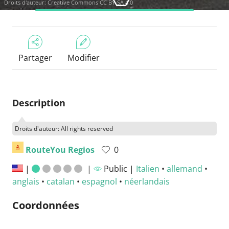
Droits d'auteur:
Creative Commons CC BY-SA 4.0
Partager
Modifier
Description
Droits d'auteur: All rights reserved
RouteYou Regios
0
|
|
Public |
Italien
•
allemand
•
anglais
•
catalan
•
espagnol
•
néerlandais
Coordonnées