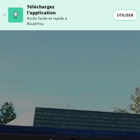
Téléchargez
l'application
UTILISER
Accès facile et rapide à
RouteYou