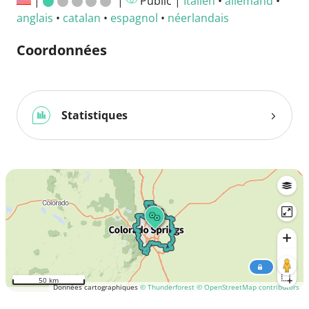
|
|
Public |
Italien
•
allemand
•
anglais
•
catalan
•
espagnol
•
néerlandais
Coordonnées
Statistiques
50 km
Données cartographiques
© Thunderforest
© OpenStreetMap contributors