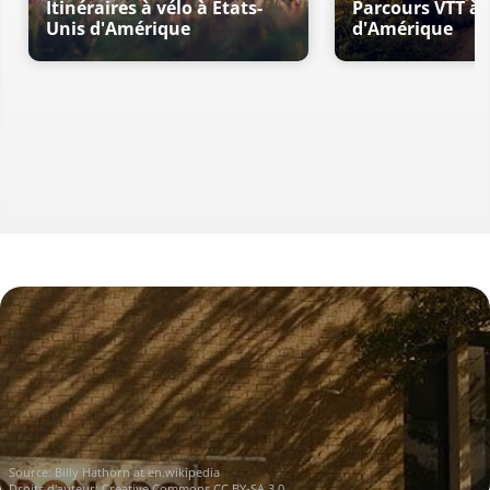
Itinéraires à vélo à États-
Parcours VTT à 
Unis d'Amérique
d'Amérique
Source:
Billy Hathorn at en.wikipedia
Droits d'auteur:
Creative Commons CC BY-SA 3.0