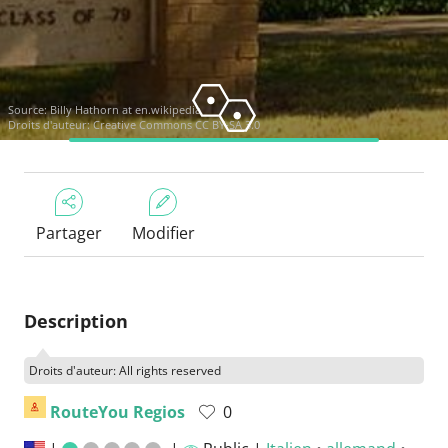
Source:
Billy Hathorn at en.wikipedia
Droits d'auteur:
Creative Commons CC BY-SA 3.0
Partager
Modifier
Description
Droits d'auteur: All rights reserved
RouteYou Regios
0