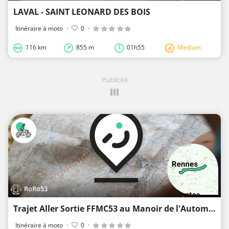
LAVAL - SAINT LEONARD DES BOIS
Itinéraire à moto
·
0
·
116 km
855 m
01h55
Medium
Publicité
RoRo53
Trajet Aller Sortie FFMC53 au Manoir de l'Automobile de LOHEAC (35)
Itinéraire à moto
·
0
·