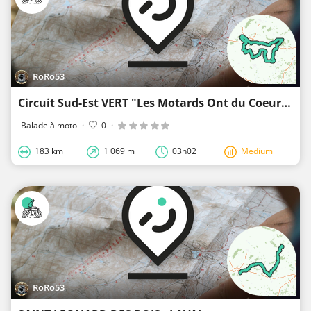
RoRo53
Circuit Sud-Est VERT "Les Motards Ont du Coeur 53" Dimanche 12 Mai 2013
Balade à moto
·
0
·
183 km
1 069 m
03h02
Medium
RoRo53