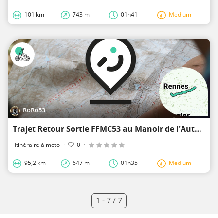
101 km
743 m
01h41
Medium
RoRo53
Trajet Retour Sortie FFMC53 au Manoir de l'Automobile de LOHEAC (35)
Itinéraire à moto
·
0
·
95,2 km
647 m
01h35
Medium
1 - 7 / 7