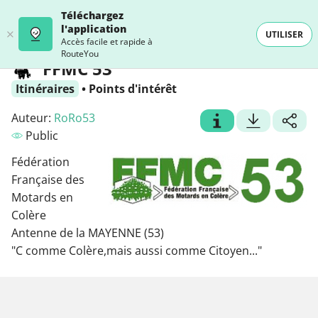
Téléchargez
l'application
UTILISER
Accès facile et rapide à
RouteYou
FFMC 53
Itinéraires
•
Points d'intérêt
Auteur:
RoRo53
Public
Fédération
Française des
Motards en
Colère
Antenne de la MAYENNE (53)
"C comme Colère,mais aussi comme Citoyen..."