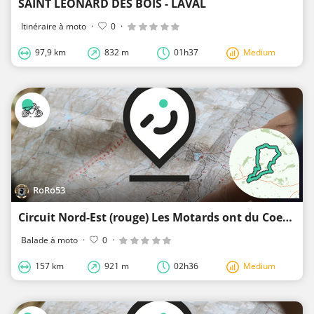
SAINT LEONARD DES BOIS - LAVAL
Itinéraire à moto
·
0
·
97,9 km
832 m
01h37
Medium
RoRo53
Circuit Nord-Est (rouge) Les Motards ont du Coeur 2010
Balade à moto
·
0
·
157 km
921 m
02h36
Medium