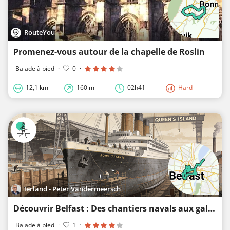
RouteYou
Promenez-vous autour de la chapelle de Roslin
Balade à pied
·
0
·
12,1 km
160 m
02h41
Hard
Ierland - Peter Vandermeersch
Découvrir Belfast : Des chantiers navals aux galeries chuchotantes
Balade à pied
·
1
·