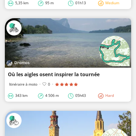
5,35 km
95 m
01h13
Medium
Dromos
Où les aigles osent inspirer la tournée
Itinéraire à moto
·
0
·
343 km
4 506 m
05h43
Hard