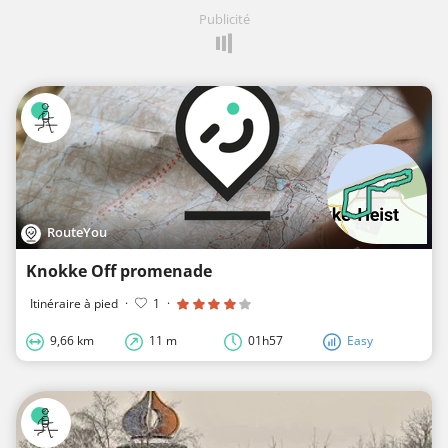
Publicité
RouteYou
Knokke Off promenade
Itinéraire à pied
·
1
·
9,66 km
11 m
01h57
Easy