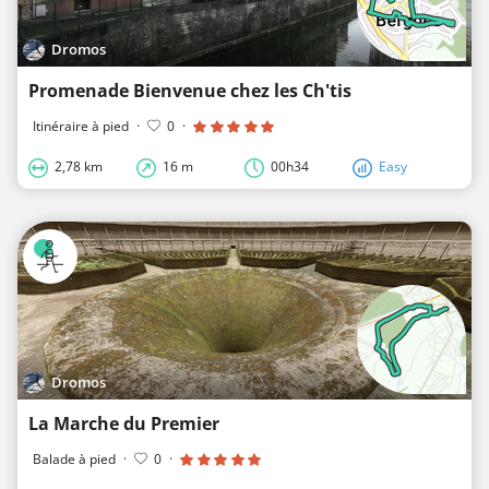
Dromos
Promenade Bienvenue chez les Ch'tis
Itinéraire à pied
·
0
·
2,78 km
16 m
00h34
Easy
Dromos
La Marche du Premier
Balade à pied
·
0
·