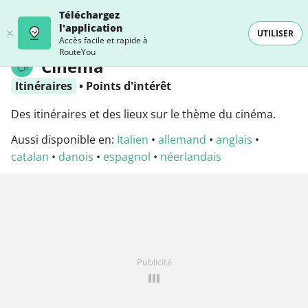
Téléchargez
l'application
UTILISER
Accès facile et rapide à
RouteYou
Cinéma
Itinéraires
•
Points d'intérêt
Des itinéraires et des lieux sur le thème du cinéma.
Aussi disponible en:
Italien
•
allemand
•
anglais
•
catalan
•
danois
•
espagnol
•
néerlandais
Publicité