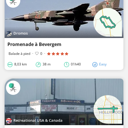
Dromos
Promenade à Bevergem
Balade à pied
·
0
·
8,03 km
38 m
01h40
Easy
Recreational USA & Canada