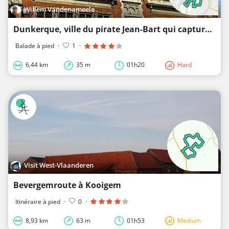
Willem Vandenameele
Dunkerque, ville du pirate Jean-Bart qui captura 386 navires
Balade à pied
·
1
·
6,44 km
35 m
01h20
Hard
Visit West-Vlaanderen
Bevergemroute à Kooigem
Itinéraire à pied
·
0
·
8,93 km
63 m
01h53
Medium