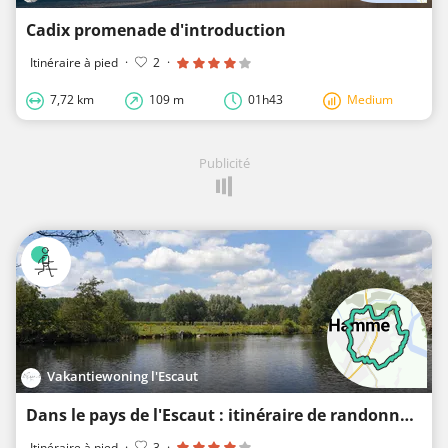
Cadix promenade d'introduction
Itinéraire à pied
·
2
·
7,72 km
109 m
01h43
Medium
Publicité
Vakantiewoning l'Escaut
Dans le pays de l'Escaut : itinéraire de randonnée Mirabrug, le Bunt, Driegoten
Itinéraire à pied
·
3
·