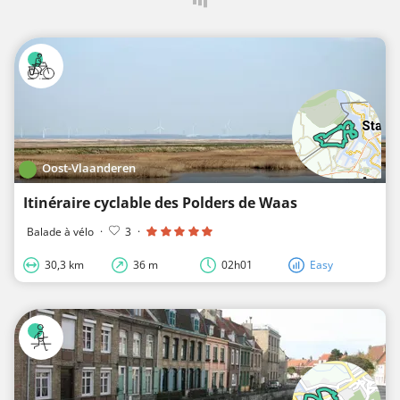
Oost-Vlaanderen
Itinéraire cyclable des Polders de Waas
Balade à vélo
·
3
·
30,3 km
36 m
02h01
Easy