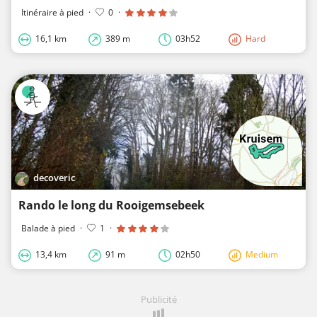
Itinéraire à pied
·
0
·
16,1 km
389 m
03h52
Hard
decoveric
Rando le long du Rooigemsebeek
Balade à pied
·
1
·
13,4 km
91 m
02h50
Medium
Publicité