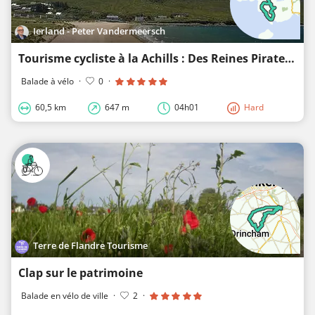
Ierland - Peter Vandermeersch
Tourisme cycliste à la Achills : Des Reines Pirates aux Stars de Cinéma
Balade à vélo
·
0
·
60,5 km
647 m
04h01
Hard
Terre de Flandre Tourisme
Clap sur le patrimoine
Balade en vélo de ville
·
2
·