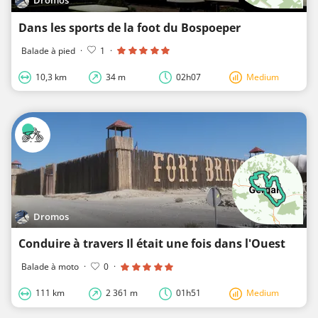
Dans les sports de la foot du Bospoeper
Balade à pied
·
1
·
10,3 km
34 m
02h07
Medium
Dromos
Conduire à travers Il était une fois dans l'Ouest
Balade à moto
·
0
·
111 km
2 361 m
01h51
Medium