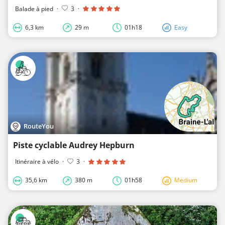
Balade à pied
·
3
·
6,3 km
29 m
01h18
Easy
RouteYou
Piste cyclable Audrey Hepburn
Itinéraire à vélo
·
3
·
35,6 km
380 m
01h58
Medium