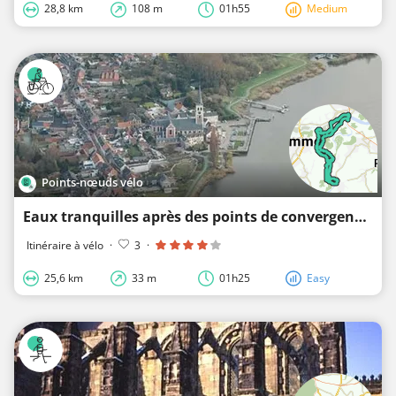
28,8 km
108 m
01h55
Medium
Points-nœuds vélo
Eaux tranquilles après des points de convergence
Itinéraire à vélo
·
3
·
25,6 km
33 m
01h25
Easy