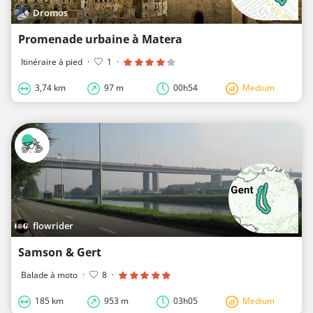
Dromos
Promenade urbaine à Matera
Itinéraire à pied
·
1
·
3,74 km
97 m
00h54
Medium
flowrider
Samson & Gert
Balade à moto
·
8
·
185 km
953 m
03h05
Medium