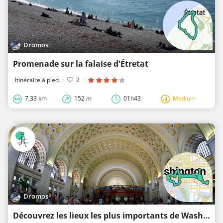
Dromos
Promenade sur la falaise d'Étretat
Itinéraire à pied
·
2
·
7,33 km
152 m
01h43
Medium
Dromos
Découvrez les lieux les plus importants de Washington DC