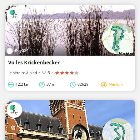
Roy584
Vu les Krickenbecker
Itinéraire à pied
·
3
·
12,2 km
37 m
02h29
Medium