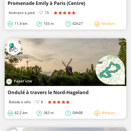
Promenade Emily à Paris (Centre)
Itinéraire à pied
·
15
·
11,4 km
103 m
02h27
Medium
Pasar vzw
Ondulé à travers le Nord-Hageland
Balade à vélo
·
8
·
62,2 km
363 m
04h08
Medium