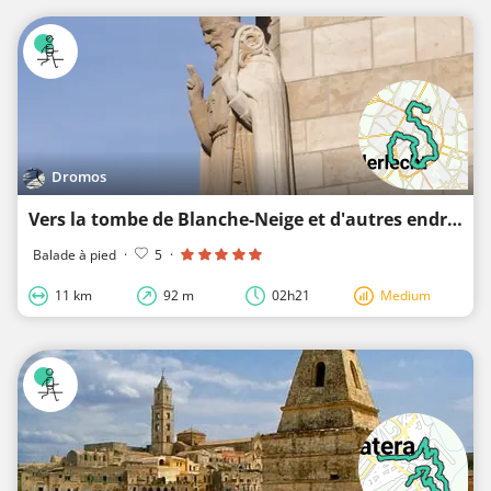
Dromos
Vers la tombe de Blanche-Neige et d'autres endroits intéressants pour les enfants
Balade à pied
·
5
·
11 km
92 m
02h21
Medium