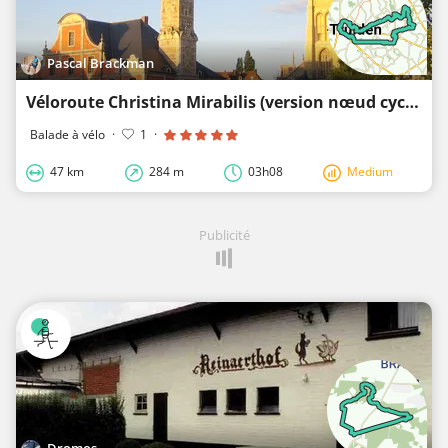
Pascal Brackman
Véloroute Christina Mirabilis (version nœud cyclable)
Balade à vélo
·
1
·
47 km
284 m
03h08
Medium
Publicité
Dromos