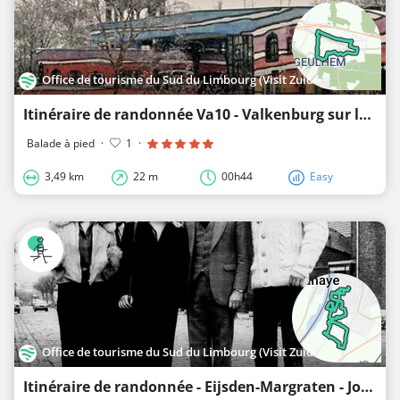
Office de tourisme du Sud du Limbourg (Visit Zuid-Limburg)
Itinéraire de randonnée Va10 - Valkenburg sur la Geul - Château St. Gerlach & Geul
Balade à pied
·
1
·
3,49 km
22 m
00h44
Easy
Office de tourisme du Sud du Limbourg (Visit Zuid-Limburg)
Itinéraire de randonnée - Eijsden-Margraten - Journal d'un chien de berger