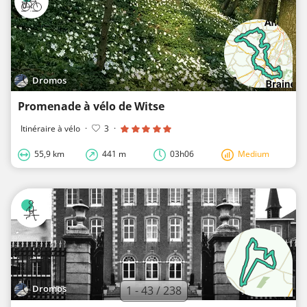
Dromos
Promenade à vélo de Witse
Itinéraire à vélo
·
3
·
55,9 km
441 m
03h06
Medium
Dromos
1 - 43 / 238