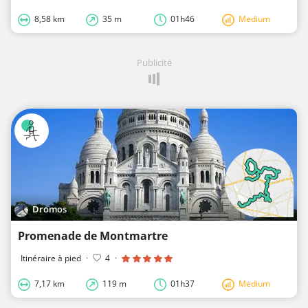
8,58 km
35 m
01h46
Medium
Publicité
Dromos
Promenade de Montmartre
Itinéraire à pied
·
4
·
7,17 km
119 m
01h37
Medium