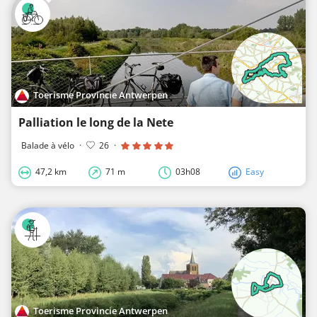
Toerisme Provincie Antwerpen
Palliation le long de la Nete
Balade à vélo
·
26
·
47,2 km
71 m
03h08
Easy
Toerisme Provincie Antwerpen