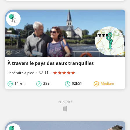
'O-O'
À travers le pays des eaux tranquilles
Itinéraire à pied
·
11
·
14 km
28 m
02h51
Medium
Publicité