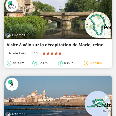
Dromos
Visite à vélo sur la décapitation de Marie, reine d'Écosse
Balade à vélo
·
1
·
46,5 km
283 m
03h06
Medium
Dromos