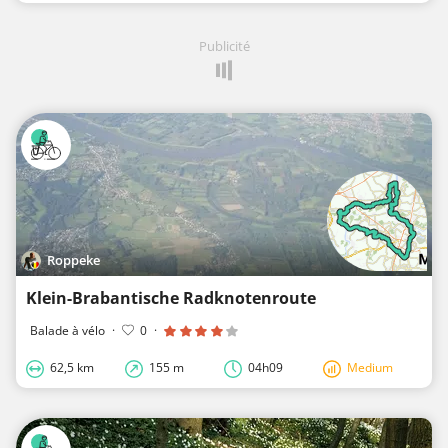
Publicité
Roppeke
Klein-Brabantische Radknotenroute
Balade à vélo
·
0
·
62,5 km
155 m
04h09
Medium