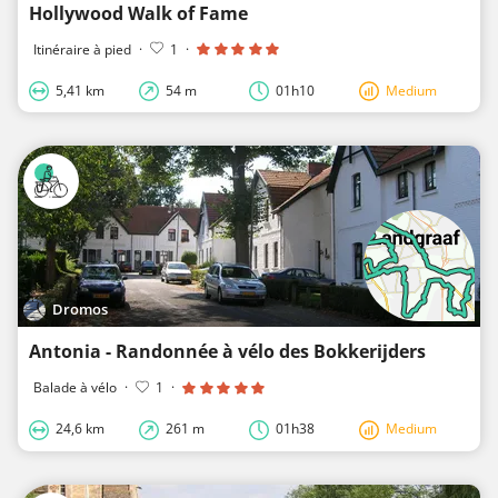
Hollywood Walk of Fame
Itinéraire à pied
·
1
·
5,41 km
54 m
01h10
Medium
Dromos
Antonia - Randonnée à vélo des Bokkerijders
Balade à vélo
·
1
·
24,6 km
261 m
01h38
Medium