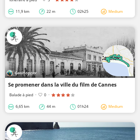
11,9 km
22 m
02h25
Medium
GeoHopper
Se promener dans la ville du film de Cannes
Balade à pied
·
0
·
6,65 km
44 m
01h24
Medium