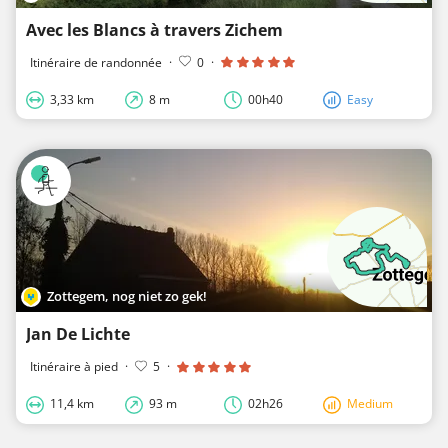
Avec les Blancs à travers Zichem
Itinéraire de randonnée
·
0
·
3,33 km
8 m
00h40
Easy
Zottegem, nog niet zo gek!
Jan De Lichte
Itinéraire à pied
·
5
·
11,4 km
93 m
02h26
Medium