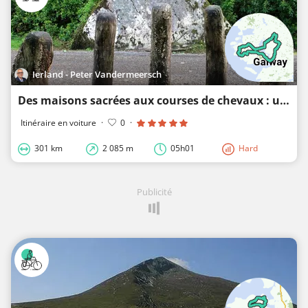
Ierland - Peter Vandermeersch
Des maisons sacrées aux courses de chevaux : un mélange irlandais en Connemara
Itinéraire en voiture
·
0
·
301 km
2 085 m
05h01
Hard
Publicité