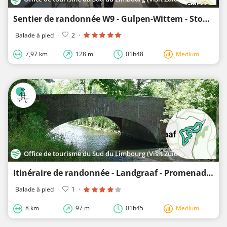
Sentier de randonnée W9 - Gulpen-Wittem - Stokhem
Balade à pied
·
2
·
7,97 km
128 m
01h48
Medium
Office de tourisme du Sud du Limbourg (Visit Zuid-Limburg)
Itinéraire de randonnée - Landgraaf - Promenade réservoir d'eau
Balade à pied
·
1
·
8 km
97 m
01h45
Medium