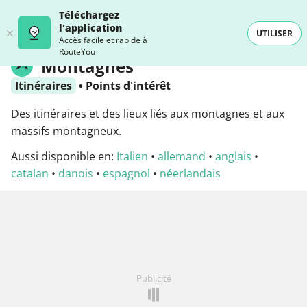
Téléchargez
l'application
UTILISER
Accès facile et rapide à
RouteYou
Montagnes
Itinéraires
•
Points d'intérêt
Des itinéraires et des lieux liés aux montagnes et aux
massifs montagneux.
Aussi disponible en:
Italien
•
allemand
•
anglais
•
catalan
•
danois
•
espagnol
•
néerlandais
Publicité