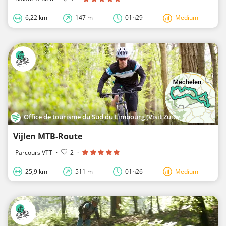
6,22 km
147 m
01h29
Medium
Office de tourisme du Sud du Limbourg (Visit Zuid-Limburg)
Vijlen MTB-Route
Parcours VTT
·
2
·
25,9 km
511 m
01h26
Medium