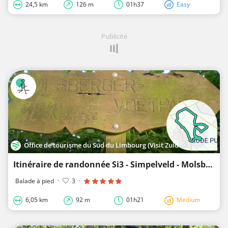
24,5 km
126 m
01h37
Easy
Publicité
Office de tourisme du Sud du Limbourg (Visit Zuid-Limburg)
Itinéraire de randonnée Si3 - Simpelveld - Molsberg
Balade à pied
·
3
·
6,05 km
92 m
01h21
Medium