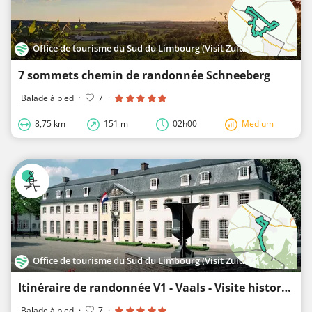
Office de tourisme du Sud du Limbourg (Visit Zuid-Limburg)
7 sommets chemin de randonnée Schneeberg
Balade à pied
·
7
·
8,75 km
151 m
02h00
Medium
Office de tourisme du Sud du Limbourg (Visit Zuid-Limburg)
Itinéraire de randonnée V1 - Vaals - Visite historique de la ville de Vaals
Balade à pied
·
7
·