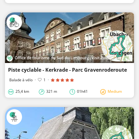
Office de tourisme du Sud du Limbourg (Visit Zuid-Limburg)
Piste cyclable - Kerkrade - Parc Gravenroderoute
Balade à vélo
·
1
·
25,4 km
321 m
01h41
Medium