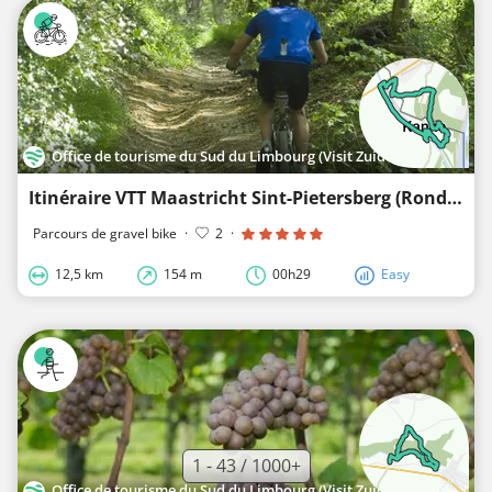
Office de tourisme du Sud du Limbourg (Visit Zuid-Limburg)
Itinéraire VTT Maastricht Sint-Pietersberg (Rondje Riemst)
Parcours de gravel bike
·
2
·
12,5 km
154 m
00h29
Easy
1 - 43 / 1000+
Office de tourisme du Sud du Limbourg (Visit Zuid-Limburg)