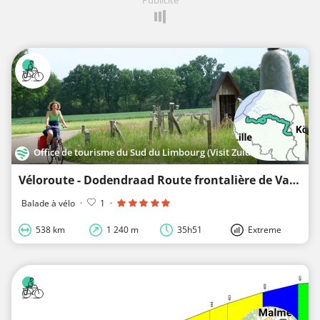
Office de tourisme du Sud du Limbourg (Visit Zuid-Limburg)
Véloroute - Dodendraad Route frontalière de Vaals à Cadzand
Balade à vélo
·
1
·
538 km
1 240 m
35h51
Extreme