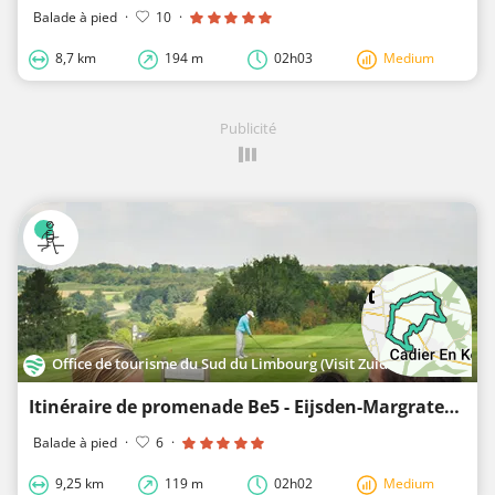
Balade à pied
·
10
·
8,7 km
194 m
02h03
Medium
Publicité
Office de tourisme du Sud du Limbourg (Visit Zuid-Limburg)
Itinéraire de promenade Be5 - Eijsden-Margraten - Tour de Bemelen 1
Balade à pied
·
6
·
9,25 km
119 m
02h02
Medium