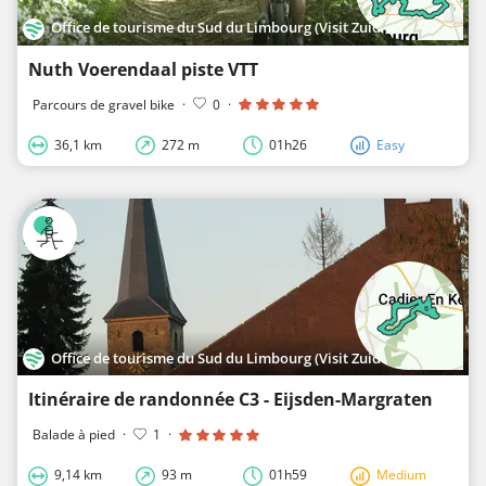
Office de tourisme du Sud du Limbourg (Visit Zuid-Limburg)
Nuth Voerendaal piste VTT
Parcours de gravel bike
·
0
·
36,1 km
272 m
01h26
Easy
Office de tourisme du Sud du Limbourg (Visit Zuid-Limburg)
Itinéraire de randonnée C3 - Eijsden-Margraten
Balade à pied
·
1
·
9,14 km
93 m
01h59
Medium