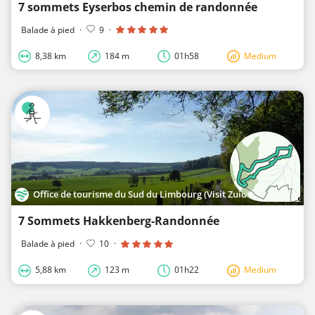
7 sommets Eyserbos chemin de randonnée
Balade à pied
·
9
·
8,38 km
184 m
01h58
Medium
Office de tourisme du Sud du Limbourg (Visit Zuid-Limburg)
7 Sommets Hakkenberg-Randonnée
Balade à pied
·
10
·
5,88 km
123 m
01h22
Medium