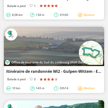
Balade à pied
·
1
·
8,08 km
134 m
01h50
Medium
Office de tourisme du Sud du Limbourg (Visit Zuid-Limburg)
Itinéraire de randonnée Wi2 - Gulpen-Wittem - Eys
Balade à pied
·
0
·
10 km
143 m
02h14
Medium