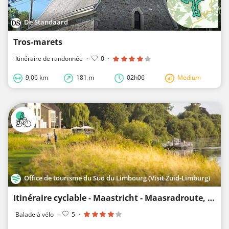
De Standaard
Tros-marets
Itinéraire de randonnée
·
0
·
9,06 km
181 m
02h06
Medium
Office de tourisme du Sud du Limbourg (Visit Zuid-Limburg)
Itinéraire cyclable - Maastricht - Maasradroute, entre Eijsden et Maastricht
Balade à vélo
·
5
·