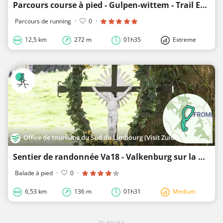
Parcours course à pied - Gulpen-wittem - Trail Epen 13 km
Parcours de running
·
0
·
12,5 km
272 m
01h35
Extreme
Office de tourisme du Sud du Limbourg (Visit Zuid-Limburg)
Sentier de randonnée Va18 - Valkenburg sur la Geul - Gerendal
Balade à pied
·
0
·
6,53 km
136 m
01h31
Medium
Publicité