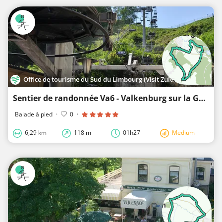
Office de tourisme du Sud du Limbourg (Visit Zuid-Limburg)
Sentier de randonnée Va6 - Valkenburg sur la Geul - Alt-Valkenburg & Geul
Balade à pied
·
0
·
6,29 km
118 m
01h27
Medium