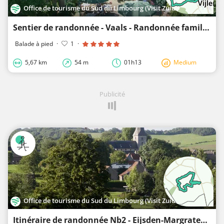
Office de tourisme du Sud du Limbourg (Visit Zuid-Limburg)
Sentier de randonnée - Vaals - Randonnée familiale depuis Vijlen pour les petits nez curieux
Balade à pied
·
1
·
5,67 km
54 m
01h13
Medium
Publicité
Office de tourisme du Sud du Limbourg (Visit Zuid-Limburg)
Itinéraire de randonnée Nb2 - Eijsden-Margraten