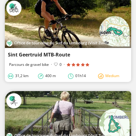
Office de tourisme du Sud du Limbourg (Visit Zuid-Limburg)
Sint Geertruid MTB-Route
Parcours de gravel bike
·
0
·
31,2 km
400 m
01h14
Medium
Office de tourisme du Sud du Limbourg (Visit Zuid-Limburg)