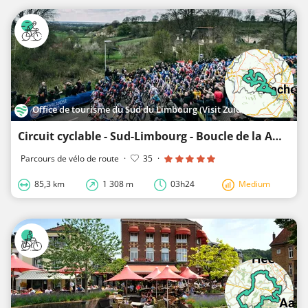
Office de tourisme du Sud du Limbourg (Visit Zuid-Limburg)
Circuit cyclable - Sud-Limbourg - Boucle de la Amstel Gold Race 2
Parcours de vélo de route
·
35
·
85,3 km
1 308 m
03h24
Medium