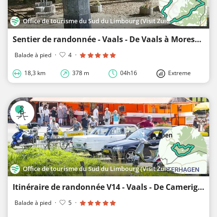
Office de tourisme du Sud du Limbourg (Visit Zuid-Limburg)
Sentier de randonnée - Vaals - De Vaals à Moresnet
Balade à pied
·
4
·
18,3 km
378 m
04h16
Extreme
Office de tourisme du Sud du Limbourg (Visit Zuid-Limburg)
Itinéraire de randonnée V14 - Vaals - De Camerig à Cottessen
Balade à pied
·
5
·