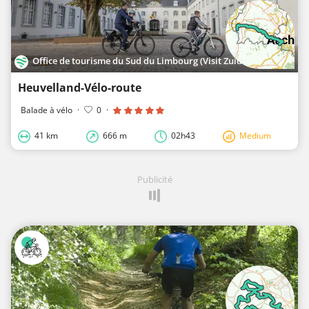
Office de tourisme du Sud du Limbourg (Visit Zuid-Limburg)
Heuvelland-Vélo-route
Balade à vélo
·
0
·
41 km
666 m
02h43
Medium
Publicité