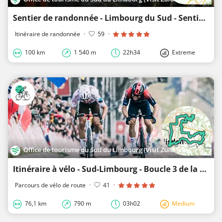
Sentier de randonnée - Limbourg du Sud - Sentier de montagne néerlandais
Itinéraire de randonnée
·
59
·
100 km
1 540 m
22h34
Extreme
Office de tourisme du Sud du Limbourg (Visit Zuid-Limburg)
Itinéraire à vélo - Sud-Limbourg - Boucle 3 de la Amstel Gold Race
Parcours de vélo de route
·
41
·
76,1 km
790 m
03h02
Medium