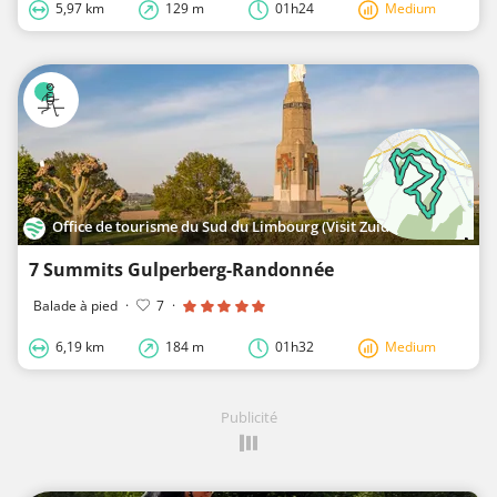
5,97 km
129 m
01h24
Medium
Office de tourisme du Sud du Limbourg (Visit Zuid-Limburg)
7 Summits Gulperberg-Randonnée
Balade à pied
·
7
·
6,19 km
184 m
01h32
Medium
Publicité