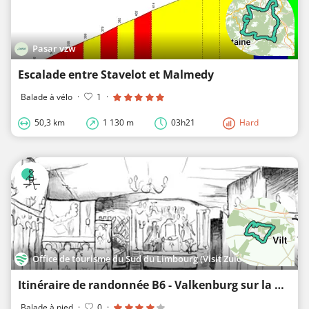
Pasar vzw
Escalade entre Stavelot et Malmedy
Balade à vélo
·
1
·
50,3 km
1 130 m
03h21
Hard
Office de tourisme du Sud du Limbourg (Visit Zuid-Limburg)
Itinéraire de randonnée B6 - Valkenburg sur la Geul - Berg
Balade à pied
·
0
·