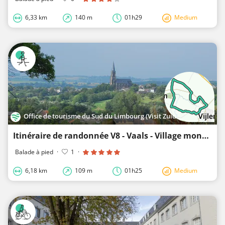
6,33 km
140 m
01h29
Medium
Office de tourisme du Sud du Limbourg (Visit Zuid-Limburg)
Itinéraire de randonnée V8 - Vaals - Village montagnard de Vijlen 1
Balade à pied
·
1
·
6,18 km
109 m
01h25
Medium