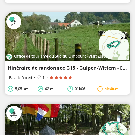
Office de tourisme du Sud du Limbourg (Visit Zuid-Limburg)
Itinéraire de randonnée G15 - Gulpen-Wittem - Euverem 2
Balade à pied
·
1
·
5,05 km
62 m
01h06
Medium