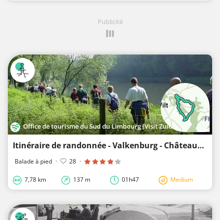
Publicité
Office de tourisme du Sud du Limbourg (Visit Zuid-Limburg)
Itinéraire de randonnée - Valkenburg - Châteaux dans la vallée de la Geul
Balade à pied
·
28
·
7,78 km
137 m
01h47
Medium