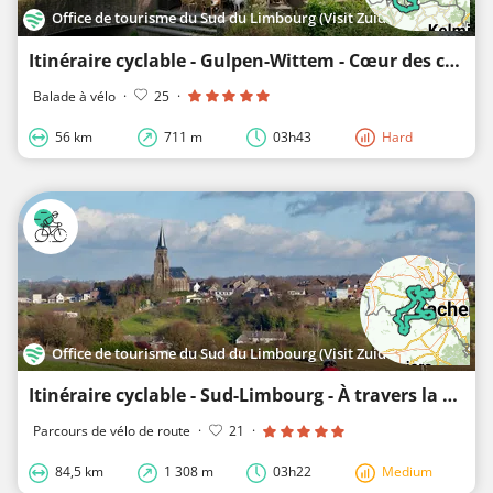
Office de tourisme du Sud du Limbourg (Visit Zuid-Limburg)
Itinéraire cyclable - Gulpen-Wittem - Cœur des collines
Balade à vélo
·
25
·
56 km
711 m
03h43
Hard
Office de tourisme du Sud du Limbourg (Visit Zuid-Limburg)
Itinéraire cyclable - Sud-Limbourg - À travers la région frontalière
Parcours de vélo de route
·
21
·
84,5 km
1 308 m
03h22
Medium