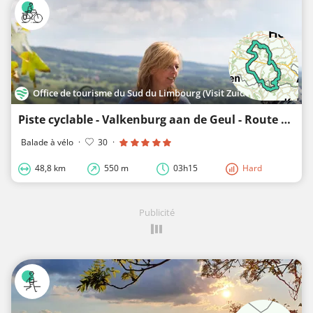
Office de tourisme du Sud du Limbourg (Visit Zuid-Limburg)
Piste cyclable - Valkenburg aan de Geul - Route des châteaux
Balade à vélo
·
30
·
48,8 km
550 m
03h15
Hard
Publicité