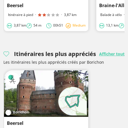
Beersel
Braine-l'Alle
Itinéraire à pied
·
·
3,87 km
Balade à vélo
·
3,87 km
54 m
00h51
Medium
13,1 km
1
Itinéraires les plus appréciés
Afficher tout
Les itinéraires les plus appréciés créés par Borichon
Borichon
Beersel