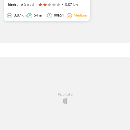
Itinéraire à pied
·
·
3,87 km
3,87 km
54 m
00h51
Medium
Publicité