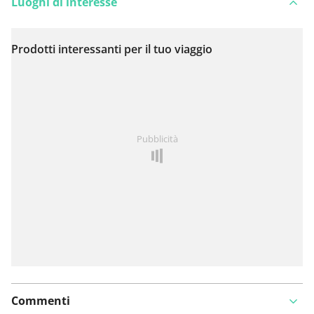
Luoghi di interesse
Prodotti interessanti per il tuo viaggio
Visualizza sulla mappa
Hai notato qualcosa su questo itinerario?
Aggiungere
Pubblicità
un problema
Commenti