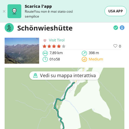
Scarica l'app
USA APP
RouteYou non è mai stato così
semplice
Schönwieshütte
Visit Tirol
0
7,89 km
398 m
01o58
Medium
Vedi su mappa interattiva