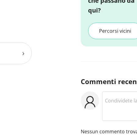
che passano da
qui?
Percorsi vicini
Commenti recen
Nessun commento trova