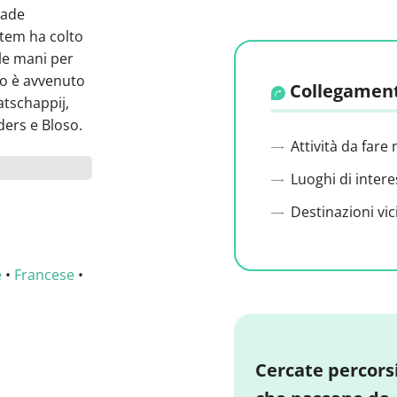
rade
utem ha colto
le mani per
to è avvenuto
Collegament
tschappij,
ders e Bloso.
Attività da fare 
Luoghi di intere
Destinazioni vic
e
•
Francese
•
Cercate percors