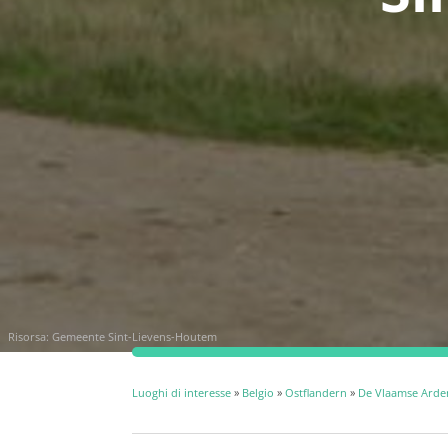
Risorsa: Gemeente Sint-Lievens-Houtem
Luoghi di interesse
»
Belgio
»
Ostflandern
»
De Vlaamse Ard