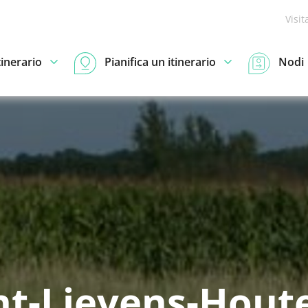
Visit
tinerario
Pianifica un itinerario
Nodi
nt-Lievens-Hou