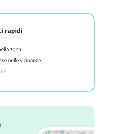
i rapidi
nella zona
sse nelle vicinanze
ine
i