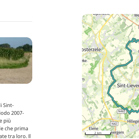
i Sint-
iodo 2007-
e più
ade che prima
2 km
te tra loro. Il