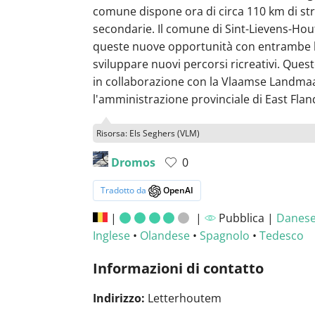
comune dispone ora di circa 110 km di st
secondarie. Il comune di Sint-Lievens-Ho
queste nuove opportunità con entrambe 
sviluppare nuovi percorsi ricreativi. Ques
in collaborazione con la Vlaamse Landmaa
l'amministrazione provinciale di East Flan
Risorsa: Els Seghers (VLM)
Dromos
0
Tradotto da
OpenAI
|
|
Pubblica |
Danes
Inglese
•
Olandese
•
Spagnolo
•
Tedesco
Informazioni di contatto
Indirizzo:
Letterhoutem