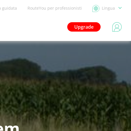
a guidata
RouteYou per professionisti
Lingua
Upgrade
tem