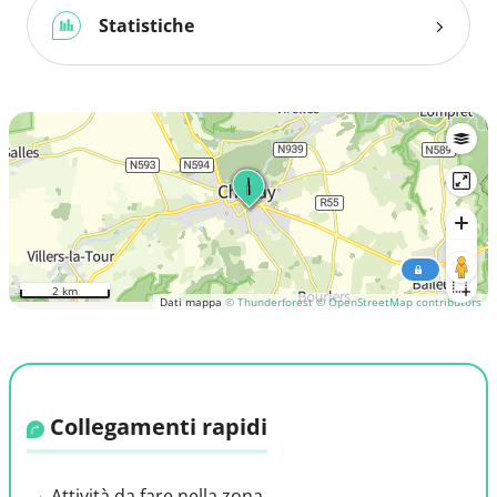
Statistiche
2 km
Dati mappa
© Thunderforest
© OpenStreetMap contributors
Collegamenti rapidi
Attività da fare nella zona