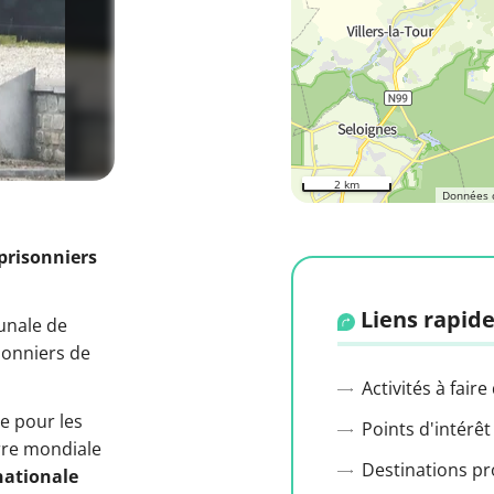
2 km
Données 
 prisonniers
Liens rapide
unale de
isonniers de
Activités à faire
e pour les
Points d'intérêt
rre mondiale
Destinations p
nationale