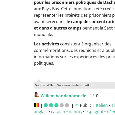
pour les prisonniers politiques de Dac
aux Pays-Bas. Cette fondation a été créée
représenter les intérêts des prisonniers p
ayant servi dans
le camp de concentrati
et dans d'autres camps
pendant la Seco
mondiale.
Les activités
consistent à organiser des
commémorations, des réunions et à publi
informations sur les expériences des pris
politiques.
Source: Willem Vandenameele - ChatGPT
Willem Vandenameele
0
|
|
Public |
Italien
•
a
anglais
•
catalan
•
danois
•
espagnol
•
née