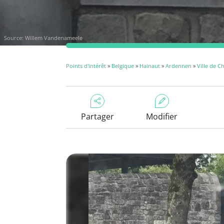
Source: Willem Vandenameele
Points d'intérêt
»
Belgique
»
Hainaut
»
Ardennen
»
Ville de C
Partager
Modifier