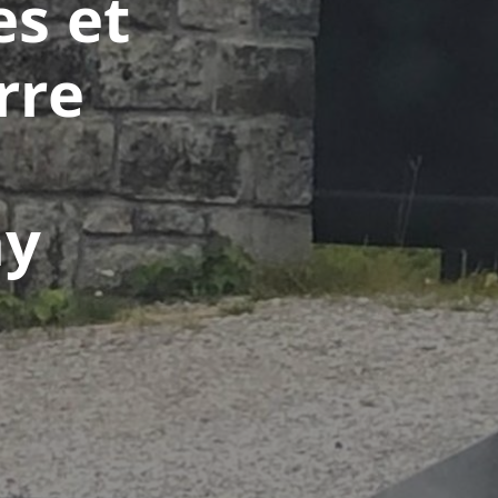
es et
rre
ay