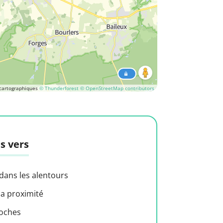
cartographiques
© Thunderforest
© OpenStreetMap contributors
s vers
 dans les alentours
 a proximité
roches