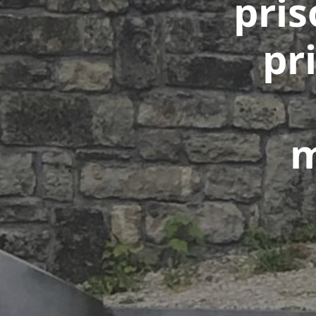
pris
pr
m