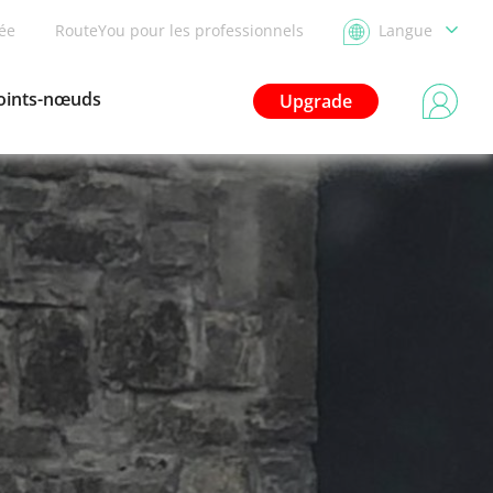
dée
RouteYou pour les professionnels
Langue
oints-nœuds
Upgrade