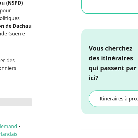
hau (NSPD)
 pour
olitiques
on de Dachau
nde Guerre
Vous cherchez
des itinéraires
er des
qui passent par
onniers
ici?
Itinéraires à pro
llemand
•
rlandais