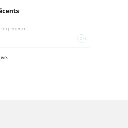
écents
uvé.