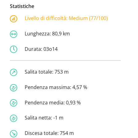
Statistiche
Livello di difficoltà:
Medium (77/100)
Lunghezza:
80,9 km
Durata:
03o14
Salita totale:
753 m
Pendenza massima:
4,57 %
Pendenza media:
0,93 %
Salita netta:
-1 m
Discesa totale:
754 m