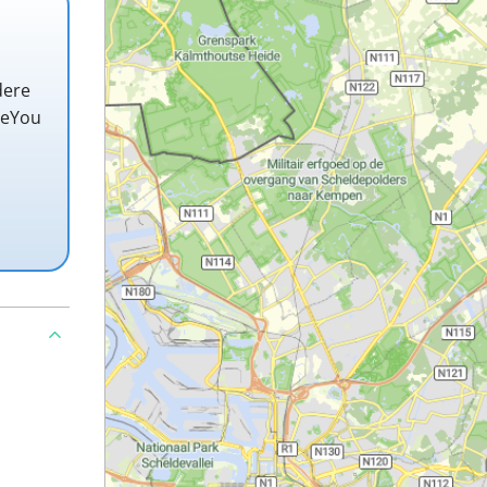
dere
teYou