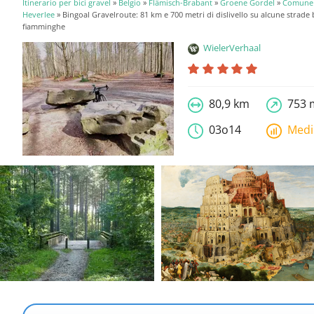
Itinerario per bici gravel
»
Belgio
»
Flämisch-Brabant
»
Groene Gordel
»
Comune 
Heverlee
» Bingoal Gravelroute: 81 km e 700 metri di dislivello su alcune strade
fiamminghe
WielerVerhaal
80,9 km
753 
03o14
Med