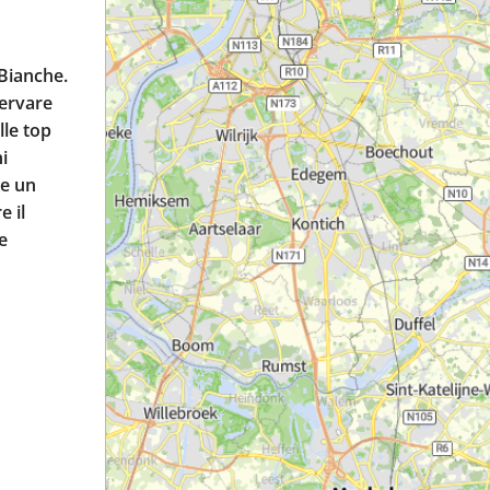
 Bianche.
servare
lle top
i
re un
e il
e