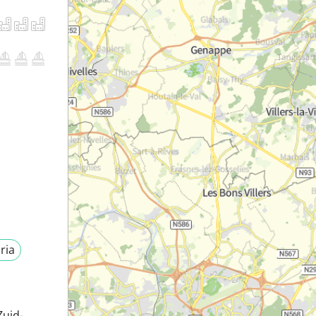
ria
uid-