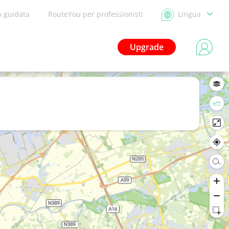
a guidata
RouteYou per professionisti
Lingua
Upgrade