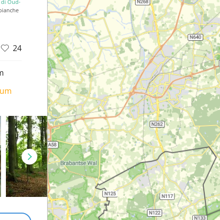
di Oud-
 bianche
24
m
ium