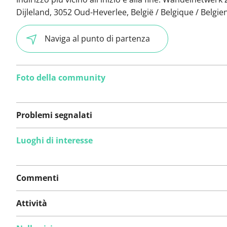
Dijleland, 3052 Oud-Heverlee, België / Belgique / Belgie
Naviga al punto di partenza
Foto della community
Problemi segnalati
Luoghi di interesse
Non sono stati ancora
segnalati problemi su
Commenti
questo itinerario.
Attività