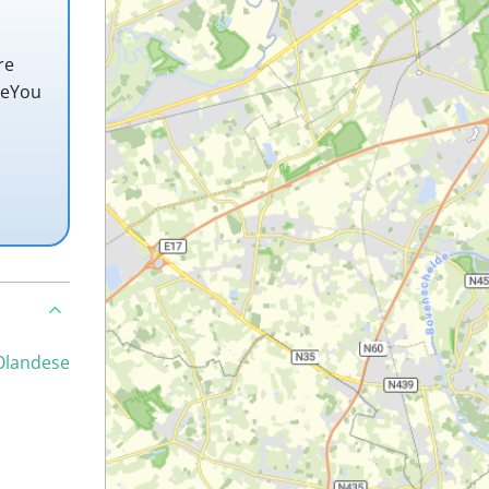
re
teYou
Olandese