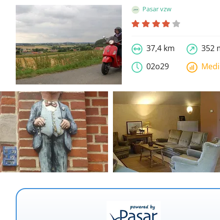
Pasar vzw
37,4 km
352 
02o29
Med