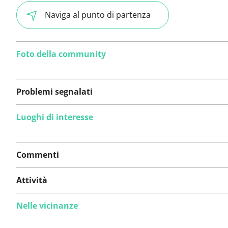
Naviga al punto di partenza
Foto della community
Problemi segnalati
Luoghi di interesse
Non sono stati ancora
segnalati problemi su
Commenti
questo itinerario.
Attività
Nelle vicinanze
Hai notato qualcosa su questo itinerario?
Aggiungere 
problema