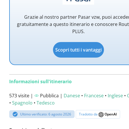
Grazie al nostro partner Pasar vzw, puoi accede
gratuitamente a questo itinerario e conoscere Rou
PLUS.
Scopri tutti i vantaggi
Informazioni sull'itinerario
573 visite |
Pubblica |
Danese
•
Francese
•
Inglese
•
•
Spagnolo
•
Tedesco
Ultimo verificato: 6 agosto 2026
Tradotto da
OpenAI