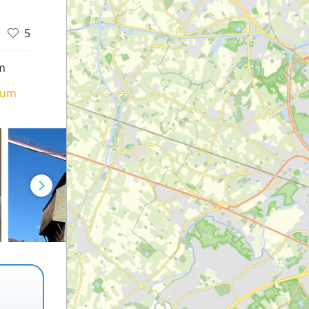
5
m
ium