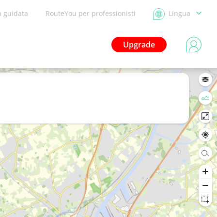
a guidata
RouteYou per professionisti
Lingua
Upgrade