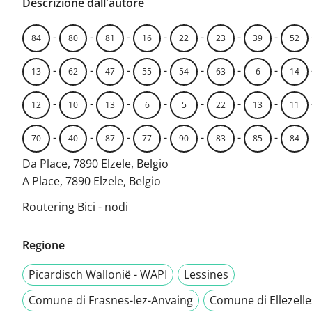
Descrizione dall'autore
-
-
-
-
-
-
-
84
80
81
16
22
23
39
52
-
-
-
-
-
-
-
13
62
47
55
54
63
6
14
-
-
-
-
-
-
-
12
10
13
6
5
22
13
11
-
-
-
-
-
-
-
70
40
87
77
90
83
85
84
Da Place, 7890 Elzele, Belgio
A Place, 7890 Elzele, Belgio
Routering Bici - nodi
Regione
Picardisch Wallonië - WAPI
Lessines
Comune di Frasnes-lez-Anvaing
Comune di Ellezelle