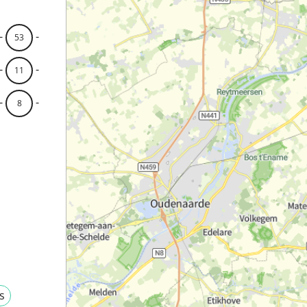
-
-
53
-
-
11
-
-
8
s