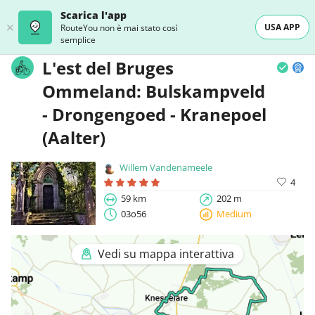
Scarica l'app
USA APP
RouteYou non è mai stato così
semplice
L'est del Bruges
Ommeland: Bulskampveld
- Drongengoed - Kranepoel
(Aalter)
Willem Vandenameele
4
59 km
202 m
03o56
Medium
Vedi su mappa interattiva