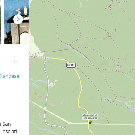
Olandese
i San
Lasciati