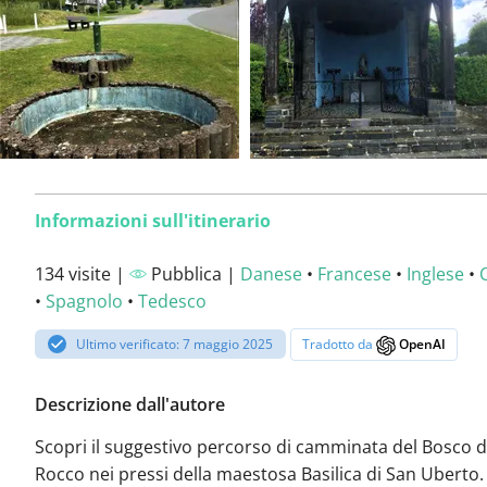
Informazioni sull'itinerario
134 visite |
Pubblica |
Danese
•
Francese
•
Inglese
•
•
Spagnolo
•
Tedesco
Ultimo verificato: 7 maggio 2025
Tradotto da
OpenAI
Descrizione dall'autore
Scopri il suggestivo percorso di camminata del Bosco d
Rocco nei pressi della maestosa Basilica di San Uberto. 