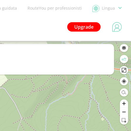
a guidata
RouteYou per professionisti
Lingua
Upgrade