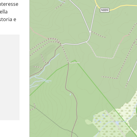
interesse
ella
storia e