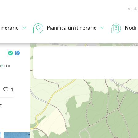
Visit
tinerario
Pianifica un itinerario
Nodi
rt
» La
1
m
d