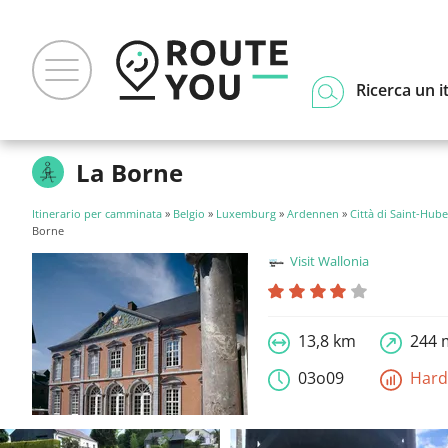
Ricerca un i
La Borne
Itinerario per camminata
»
Belgio
»
Luxemburg
»
Ardennen
»
Città di Saint-Hube
Borne
Visit Wallonia
13,8 km
244 
03o09
Har