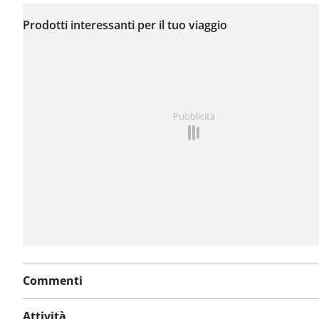
Non sono stati ancora
segnalati problemi su
Prodotti interessanti per il tuo viaggio
questo itinerario.
Hai notato qualcosa su questo itinerario?
Aggiungere 
Pubblicità
problema
Commenti
Attività