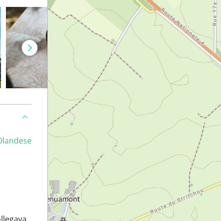
Olandese
ollegava