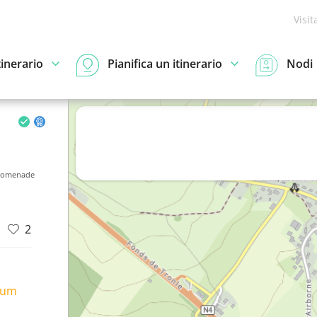
Visit
tinerario
Pianifica un itinerario
Nodi
romenade
2
ium