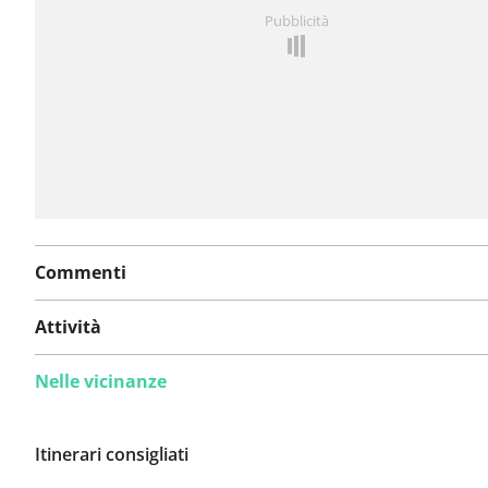
Hai notato qualcosa su questo itinerario?
Aggiungere 
Pubblicità
problema
Commenti
Attività
Nelle vicinanze
Itinerari consigliati