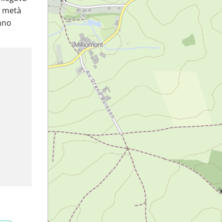
a metà
anno