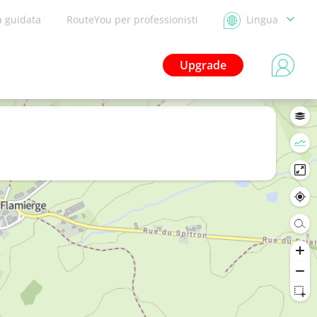
a guidata
RouteYou per professionisti
Lingua
Upgrade