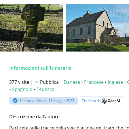
Informazioni sull'itinerario
377 visite |
Pubblica |
Danese
•
Francese
•
Inglese
•
•
Spagnolo
•
Tedesco
Ultimo verificato: 13 maggio 2025
Tradotto da
OpenAI
Descrizione dall'autore
Partirete sulle tracce della vecchia linea del tram che c