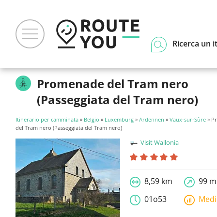
Ricerca un i
Promenade del Tram nero
(Passeggiata del Tram nero)
Itinerario per camminata
»
Belgio
»
Luxemburg
»
Ardennen
»
Vaux-sur-Sûre
» P
del Tram nero (Passeggiata del Tram nero)
Visit Wallonia
8,59 km
99 m
01o53
Med