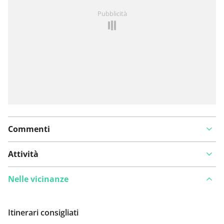
Hai notato qualcosa su questo itinerario?
Aggiungere
Pubblicità
un problema
Commenti
Attività
Nelle vicinanze
Itinerari consigliati