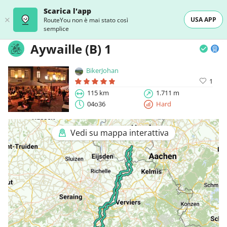
Scarica l'app
USA APP
RouteYou non è mai stato così
semplice
Aywaille (B) 1
BikerJohan
1
115 km
1.711 m
04o36
Hard
Vedi su mappa interattiva