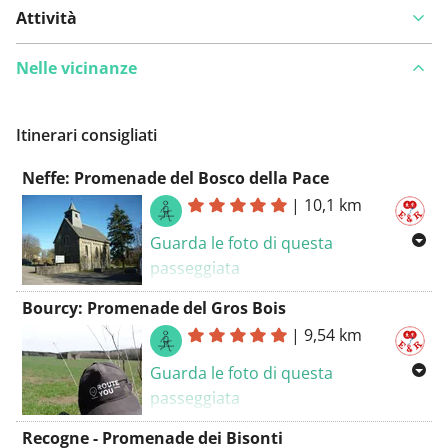
Attività
Nelle vicinanze
Itinerari consigliati
Neffe: Promenade del Bosco della Pace
|
10,1 km
Guarda le foto di questa
passeggiata
Abbiamo fatto questa passeggiata
Bourcy: Promenade del Gros Bois
ben segnalata il 08-02-2023. Molte
|
9,54 km
strade asfaltate ma panorami
Guarda le foto di questa
splendidi. La passeggiata si combina
passeggiata
bene con una visita al
Museo della
Guerra di Bastogne
. È possibile
Recogne - Promenade dei Bisonti