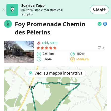
Scarica l'app
USA APP
RouteYou non è mai stato così
semplice
Foy Promenade Chemin
des Pélerins
Eddy&Rita
3
7,91 km
100 m
01o44
Medium
Vedi su mappa interattiva