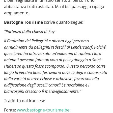
È ben segnalata in un solo senso. Si percorrono
abbastanza tratti asfaltati. Ma il bel paesaggio ripaga
ampiamente.
Bastogne Tourisme
scrive quanto segue:
"Partenza dalla chiesa di Foy
Il Cammino dei Pellegrini è ancora oggi percorso
annualmente da pellegrini tedeschi di Lendersdorf. Poiché
quest'area ha attraversato un'epidemia di rabbia, i loro
antenati avevano fatto un voto di pellegrinaggio a Saint-
Hubert se questa fosse scomparsa. Questo percorso corre
lungo la vecchia linea ferroviaria dove la diga è colonizzata
dalla varietà di aree erbose e arbustive, favorevoli alla
nidificazione degli uccelli canori! Le noccioline e i
biancospini crescono lì meravigliosamente."
Tradotto dal francese
Fonte:
www.bastogne-tourisme.be