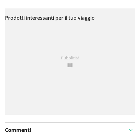
Prodotti interessanti per il tuo viaggio
Visualizza sulla mappa
Hai notato qualcosa su questo itinerario?
Aggiungere
Pubblicità
un problema
Commenti