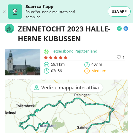
Scarica l'app
USA APP
RouteYou non è mai stato così
semplice
ZENNETOCHT 2023 HALLE-
HERNE KUBUSSEN
Fietsersbond Pajottenland
1
59,1 km
407 m
03o56
Medium
Vedi su mappa interattiva