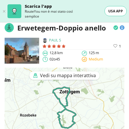
Scarica l'app
USA APP
RouteYou non è mai stato così
semplice
Erwetegem-Doppio anello
PAUL S
1
12,8 km
125 m
02o45
Medium
Vedi su mappa interattiva