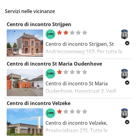
può essere affittata per un (lungo)
giardino. A vostra disposizione la
Servizi nelle vicinanze
weekend, una settimana corta o
connessione WiFi gratuita.
un'intera settimana, a seconda delle
Centro di incontro Strijpen
vostre esigenze. È il posto ideale per
chi cerca tranquillità, natura e
comfort in un contesto autentico.
Centro di incontro Strijpen, St
Andriessteenweg 163. Per tutte le
informazioni vedere
Centro di incontro St Maria Oudenhove
https://www.zottegem.be
Centro di incontro St Maria
Oudenhove, Hazestraat 2. Vedi
https://www.zottegem.be
Centro di incontro Velzeke
Centro di incontro Velzeke,
Provinciebaan 275. Tutte le