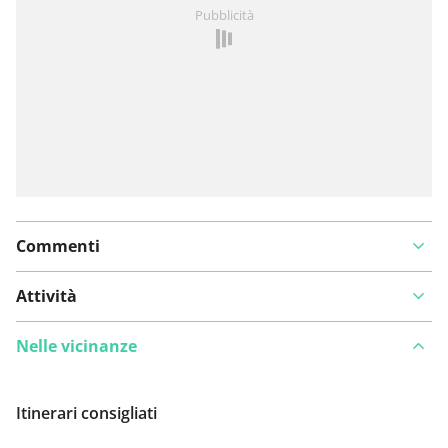
Hai notato qualcosa su questo itinerario?
Aggiungere
Pubblicità
un problema
Commenti
Attività
Nelle vicinanze
Itinerari consigliati