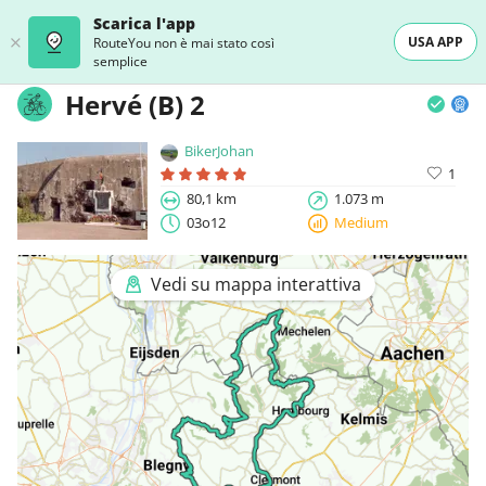
Scarica l'app
USA APP
RouteYou non è mai stato così
semplice
Hervé (B) 2
BikerJohan
1
80,1 km
1.073 m
03o12
Medium
Vedi su mappa interattiva