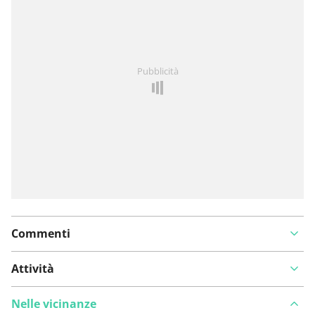
Hai notato qualcosa su questo itinerario?
Aggiungere
Pubblicità
un problema
Commenti
Attività
Nelle vicinanze