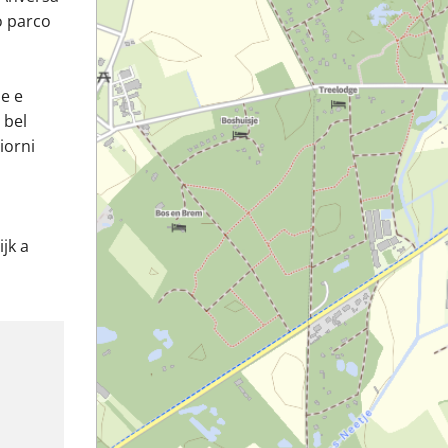
o parco
e e
 bel
iorni
jk a