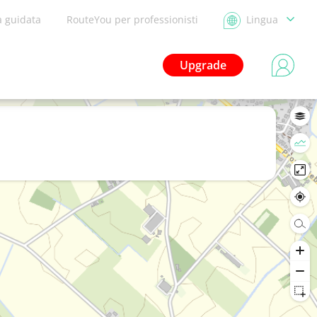
a guidata
RouteYou per professionisti
Lingua
Upgrade