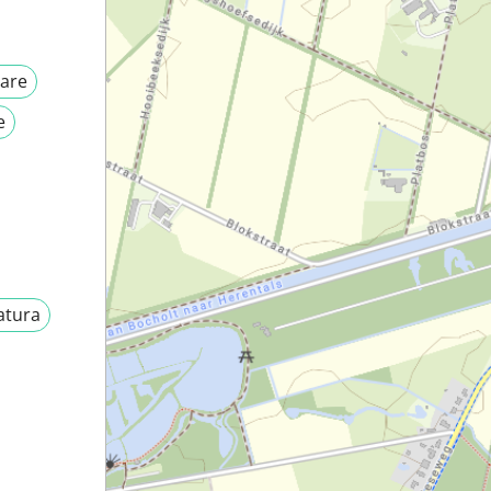
lare
e
atura