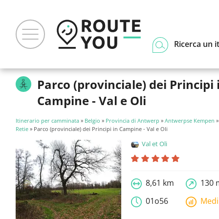
Ricerca un i
Parco (provinciale) dei Principi 
Campine - Val e Oli
Itinerario per camminata
»
Belgio
»
Provincia di Antwerp
»
Antwerpse Kempen
Retie
» Parco (provinciale) dei Principi in Campine - Val e Oli
Val et Oli
8,61 km
130 
01o56
Med