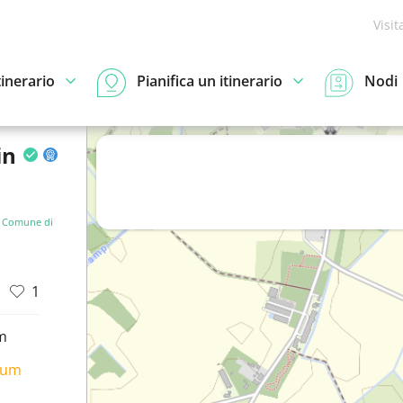
Visit
tinerario
Pianifica un itinerario
Nodi
in
»
Comune di
1
m
ium