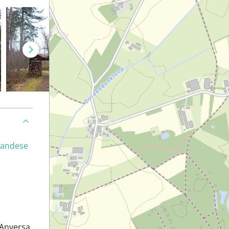
landese
i Anversa