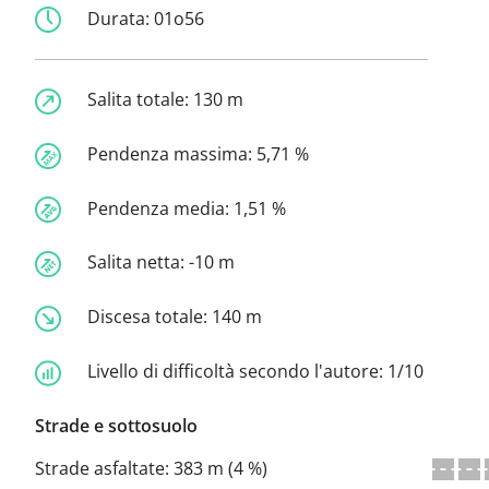
Durata:
01o56
Salita totale:
130 m
Pendenza massima:
5,71 %
Pendenza media:
1,51 %
Salita netta:
-10 m
Discesa totale:
140 m
Livello di difficoltà secondo l'autore:
1/10
Strade e sottosuolo
Strade asfaltate:
383 m (4 %)