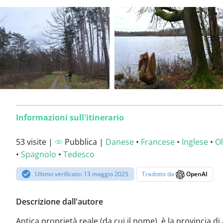
Informazioni sull'itinerario
53 visite |
Pubblica |
Danese
•
Francese
•
Inglese
•
O
•
Spagnolo
•
Tedesco
Ultimo verificato: 13 maggio 2025
Tradotto da
OpenAI
Descrizione dall'autore
Antica proprietà reale (da cui il nome), è la provincia d