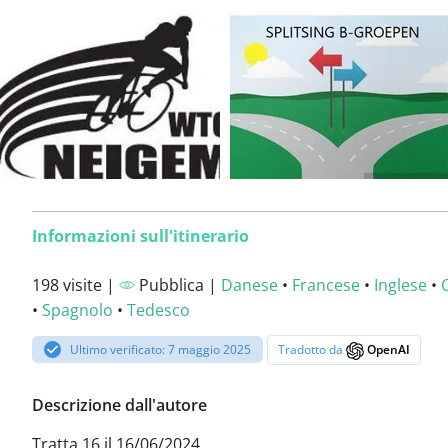
Informazioni sull'itinerario
198 visite |
Pubblica |
Danese
•
Francese
•
Inglese
•
•
Spagnolo
•
Tedesco
Ultimo verificato: 7 maggio 2025
Tradotto da
OpenAI
Descrizione dall'autore
Tratta 16 il 16/06/2024