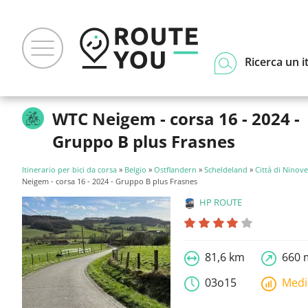
Ricerca un i
WTC Neigem - corsa 16 - 2024 -
Gruppo B plus Frasnes
Itinerario per bici da corsa
»
Belgio
»
Ostflandern
»
Scheldeland
»
Città di Ninove
Neigem - corsa 16 - 2024 - Gruppo B plus Frasnes
HP ROUTE
81,6 km
660 
03o15
Med