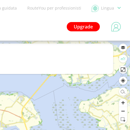
a guidata
RouteYou per professionisti
Lingua
Upgrade