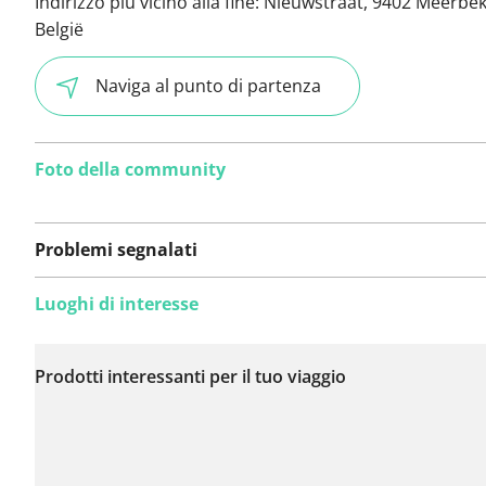
Indirizzo più vicino alla fine:
Nieuwstraat, 9402 Meerbek
België
Naviga al punto di partenza
Foto della community
Problemi segnalati
Luoghi di interesse
Non sono stati ancora
segnalati problemi su
Prodotti interessanti per il tuo viaggio
questo itinerario.