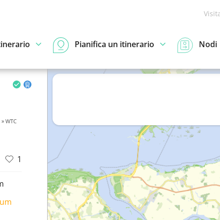
Visit
tinerario
Pianifica un itinerario
Nodi
» WTC
1
m
ium