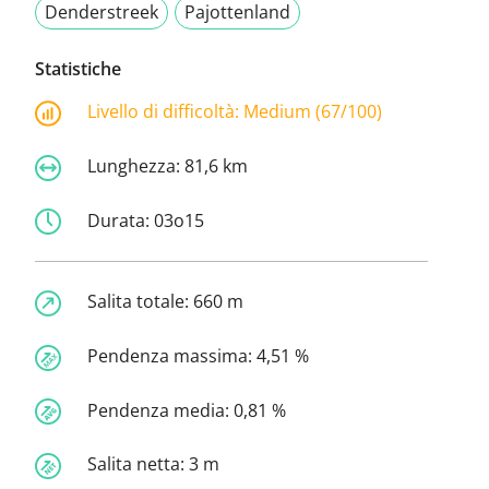
Denderstreek
Pajottenland
Statistiche
Livello di difficoltà:
Medium (67/100)
Lunghezza:
81,6 km
Durata:
03o15
Salita totale:
660 m
Pendenza massima:
4,51 %
Pendenza media:
0,81 %
Salita netta:
3 m