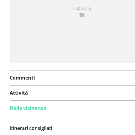
Hai notato qualcosa su questo itinerario?
Aggiungere 
Pubblicità
problema
Commenti
Attività
Nelle vicinanze
Itinerari consigliati