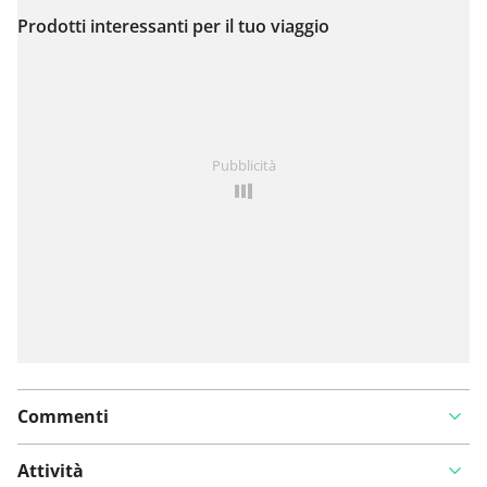
Prodotti interessanti per il tuo viaggio
Visualizza sulla mappa
Hai notato qualcosa su questo itinerario?
Aggiungere
Pubblicità
un problema
Commenti
Attività