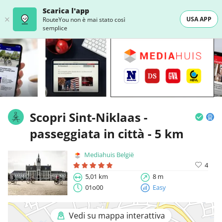
Scarica l'app
USA APP
RouteYou non è mai stato così
semplice
Scopri Sint-Niklaas -
passeggiata in città - 5 km
Mediahuis België
4
5,01 km
8 m
01o00
Easy
Vedi su mappa interattiva