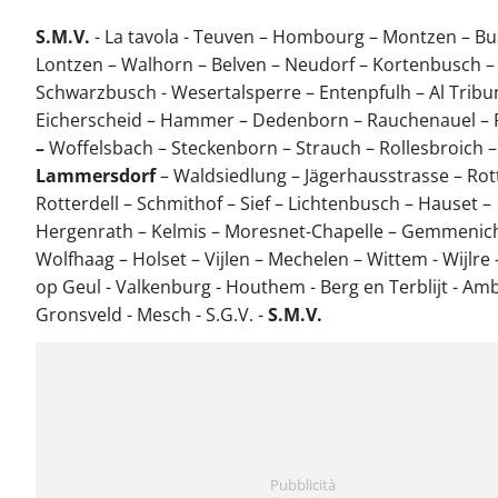
S.M.V.
- La tavola - Teuven – Hombourg – Montzen – Bu
Lontzen – Walhorn – Belven – Neudorf – Kortenbusch –
Schwarzbusch - Wesertalsperre – Entenpfulh – Al Tribu
Eicherscheid – Hammer – Dedenborn – Rauchenauel – 
–
Woffelsbach – Steckenborn – Strauch – Rollesbroich –
Lammersdorf
– Waldsiedlung – Jägerhausstrasse – Rot
Rotterdell – Schmithof – Sief – Lichtenbusch – Hauset –
Hergenrath – Kelmis – Moresnet-Chapelle – Gemmenic
Wolfhaag – Holset – Vijlen – Mechelen – Wittem - Wijlre 
op Geul - Valkenburg - Houthem - Berg en Terblijt - Amb
Gronsveld - Mesch - S.G.V. -
S.M.V.
Pubblicità