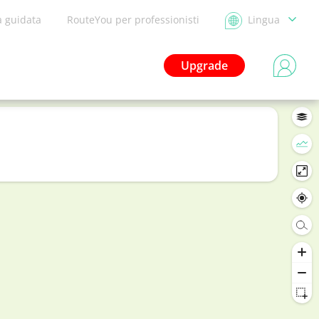
a guidata
RouteYou per professionisti
Lingua
Upgrade