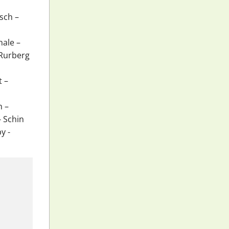
sch –
nale –
Rurberg
t –
h –
- Schin
y -