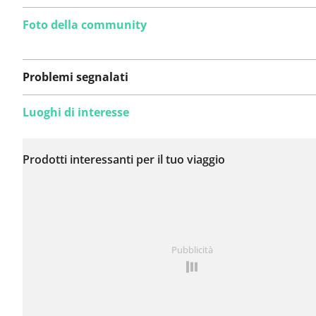
Foto della community
Problemi segnalati
Luoghi di interesse
Non sono stati ancora
segnalati problemi su
Prodotti interessanti per il tuo viaggio
questo itinerario.
Hai notato qualcosa su questo itinerario?
Aggiungere 
Pubblicità
problema