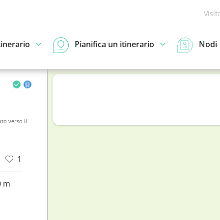
Visit
tinerario
Pianifica un itinerario
Nodi
to verso il
1
0 m
d