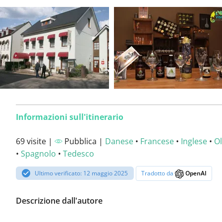
Informazioni sull'itinerario
69 visite |
Pubblica |
Danese
•
Francese
•
Inglese
•
O
•
Spagnolo
•
Tedesco
Ultimo verificato: 12 maggio 2025
Tradotto da
OpenAI
Descrizione dall'autore