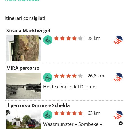
Itinerari consigliati
Strada Marktwegel
|
28 km
MIRA percorso
|
26,8 km
Heide e Valle del Durme
Il percorso Durme e Schelda
|
63 km
Waasmunster – Sombeke –