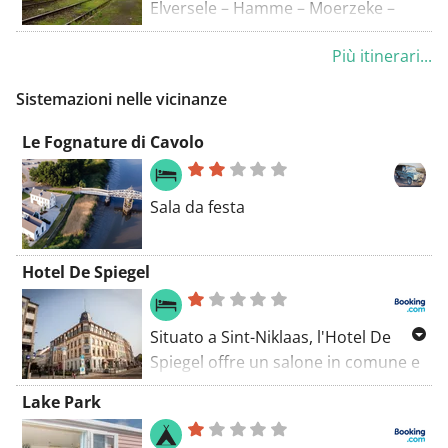
Elversele – Hamme – Moerzeke –
Waasmunster bellissimo percorso
Più itinerari...
in bicicletta lungo il Durme e lo
Schelda
Sistemazioni nelle vicinanze
Le Fognature di Cavolo
Sala da festa
Hotel De Spiegel
Situato a Sint-Niklaas, l'Hotel De
Spiegel offre un salone in comune e
la connessione WiFi gratuita in tutte
Lake Park
le aree. Le camere sono dotate di
area salotto. L'Hotel De Spiegel