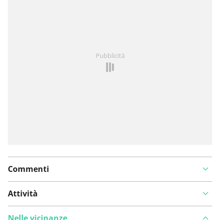
Hai notato qualcosa su questo itinerario?
Aggiungere
Pubblicità
un problema
Commenti
Attività
Nelle vicinanze