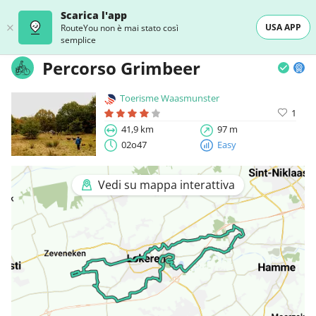
Scarica l'app
USA APP
RouteYou non è mai stato così
semplice
Percorso Grimbeer
Toerisme Waasmunster
1
41,9 km
97 m
02o47
Easy
Vedi su mappa interattiva