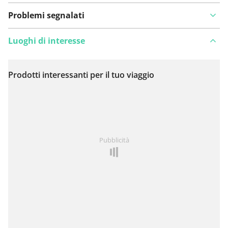
Problemi segnalati
Luoghi di interesse
Prodotti interessanti per il tuo viaggio
Visualizza sulla mappa
Hai notato qualcosa su questo itinerario?
Aggiungere
Pubblicità
un problema