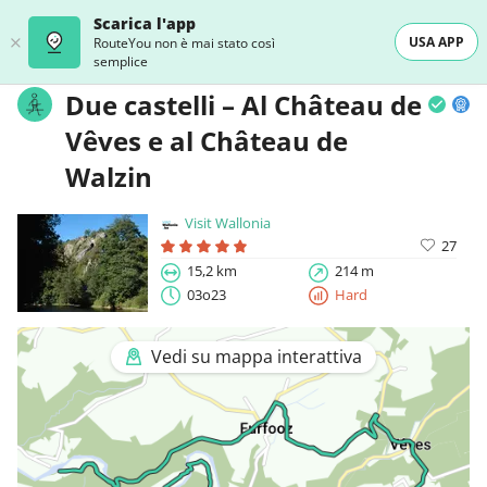
Scarica l'app
USA APP
RouteYou non è mai stato così
semplice
Due castelli – Al Château de
Vêves e al Château de
Walzin
Visit Wallonia
27
15,2 km
214 m
03o23
Hard
Vedi su mappa interattiva