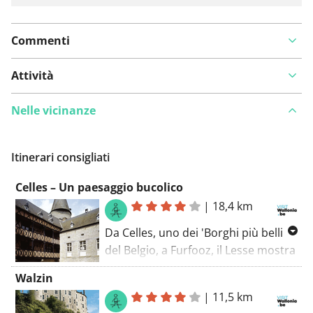
Commenti
Attività
Nelle vicinanze
Itinerari consigliati
Celles – Un paesaggio bucolico
|
18,4 km
Da Celles, uno dei 'Borghi più belli
del Belgio, a Furfooz, il Lesse mostra
i suoi bei meandri lungo le scogliere
Walzin
e le rocce di Chaleux. Un forte
|
11,5 km
contrasto con le vaste pianure e i