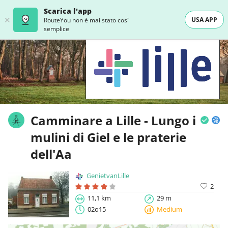
Scarica l'app
USA APP
RouteYou non è mai stato così
semplice
Camminare a Lille - Lungo i
mulini di Giel e le praterie
dell'Aa
GenietvanLille
2
11,1 km
29 m
02o15
Medium