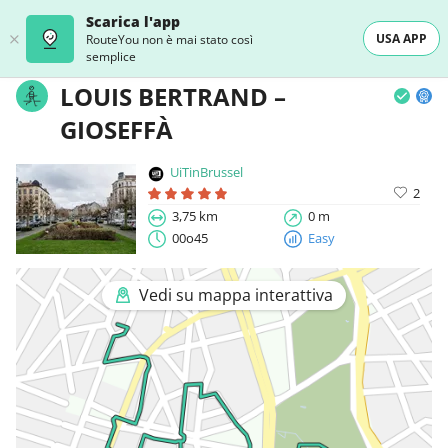
Scarica l'app
USA APP
RouteYou non è mai stato così
semplice
LOUIS BERTRAND –
GIOSEFFÀ
UiTinBrussel
2
3,75 km
0 m
00o45
Easy
Vedi su mappa interattiva