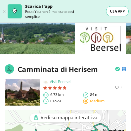
Scarica l'app
USA APP
RouteYou non è mai stato così
semplice
Camminata di Herisem
Visit Beersel
1
6,73 km
84 m
01o29
Medium
Vedi su mappa interattiva