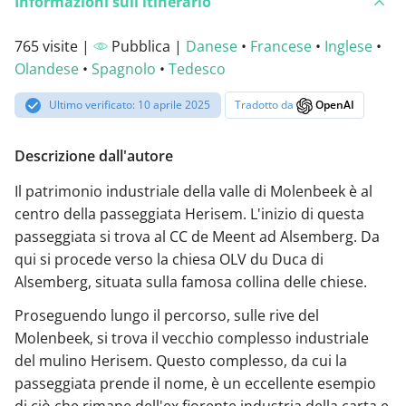
Informazioni sull'itinerario
765 visite |
Pubblica |
Danese
•
Francese
•
Inglese
•
Olandese
•
Spagnolo
•
Tedesco
Ultimo verificato: 10 aprile 2025
Tradotto da
OpenAI
Descrizione dall'autore
Il patrimonio industriale della valle di Molenbeek è al
centro della passeggiata Herisem. L'inizio di questa
passeggiata si trova al CC de Meent ad Alsemberg. Da
qui si procede verso la chiesa OLV du Duca di
Alsemberg, situata sulla famosa collina delle chiese.
Proseguendo lungo il percorso, sulle rive del
Molenbeek, si trova il vecchio complesso industriale
del mulino Herisem. Questo complesso, da cui la
passeggiata prende il nome, è un eccellente esempio
di ciò che rimane dell'ex fiorente industria della carta e