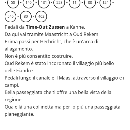
-
-
-
-
-
-
-
-
58
140
131
558
11
88
124
-
-
540
80
402
Pedali da
Time-Out Zussen
a Kanne.
Da qui vai tramite Maastricht a Oud Rekem.
Prima passi per Herbricht, che è un'area di
allagamento.
Non è più consentito costruire.
Oud Rekem è stato incoronato il villaggio più bello
delle Fiandre.
Pedali lungo il canale e il Maas, attraverso il villaggio e i
campi.
Bella passeggiata che ti offre una bella vista della
regione.
Qua e là una collinetta ma per lo più una passeggiata
pianeggiante.