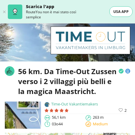
Scarica l'app
USA APP
RouteYou non è mai stato così
semplice
56 km. Da Time-Out Zussen
verso i 2 villaggi più belli e
la magica Maastricht.
Time-Out Vakantiemakers
2
56,1 km
263 m
03o44
Medium