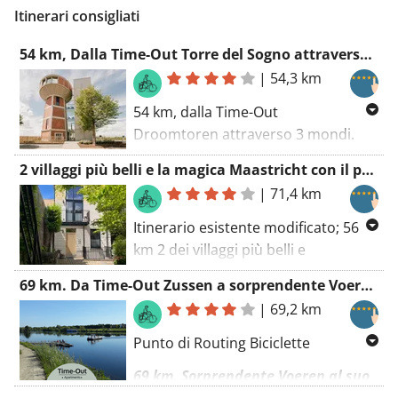
Itinerari consigliati
54 km, Dalla Time-Out Torre del Sogno attraverso 3 mondi.
|
54,3 km
54 km, dalla Time-Out
Droomtoren attraverso 3 mondi.
Wallonia, Paesi Bassi, Fiandre, 3
2 villaggi più belli e la magica Maastricht con il passaggio del castello di vino Genoelselederen.
mondi li riconoscerai in bici.
|
71,4 km
Itinerario esistente modificato; 56
km 2 dei villaggi più belli e
Maastricht magica modificato con
69 km. Da Time-Out Zussen a sorprendente Voeren al suo meglio! (traghetto)
passaggio al castello del vino di
|
69,2 km
Genoelselderen.
Punto di Routing Biciclette
69 km. Sorprendente Voeren al suo
meglio
!