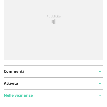
Hai notato qualcosa su questo itinerario?
Aggiungere
Pubblicità
un problema
Commenti
Attività
Nelle vicinanze