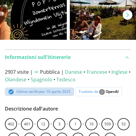
Informazioni sull'itinerario
2907 visite |
Pubblica |
Danese
•
Francese
•
Inglese
•
Olandese
•
Spagnolo
•
Tedesco
Ultimo verificato: 10 aprile 2025
Tradotto da
OpenAI
Descrizione dall'autore
-
-
-
-
-
-
-
402
401
12
3
1
10
559
53