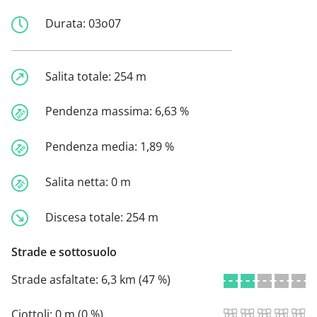
Durata:
03o07
Salita totale:
254 m
Pendenza massima:
6,63 %
Pendenza media:
1,89 %
Salita netta:
0 m
Discesa totale:
254 m
Strade e sottosuolo
Strade asfaltate:
6,3 km (47 %)
Ciottoli:
0 m (0 %)