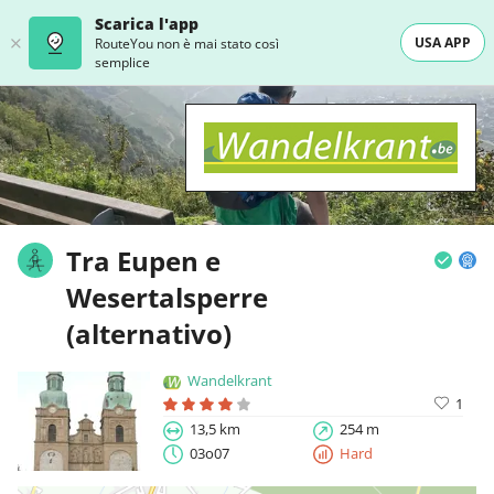
Scarica l'app
USA APP
RouteYou non è mai stato così
semplice
Tra Eupen e
Wesertalsperre
(alternativo)
Wandelkrant
1
13,5 km
254 m
03o07
Hard