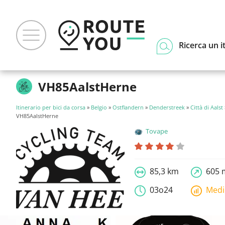
Ricerca un i
VH85AalstHerne
Itinerario per bici da corsa
»
Belgio
»
Ostflandern
»
Denderstreek
»
Città di Aalst
VH85AalstHerne
Tovape
85,3 km
605 
03o24
Med