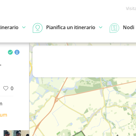
Visit
tinerario
Pianifica un itinerario
Nodi
»
0
m
ium