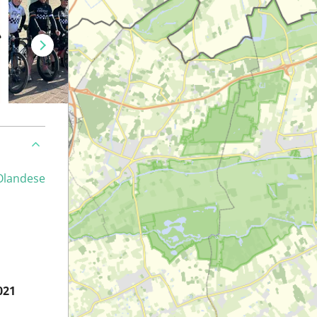
Olandese
021