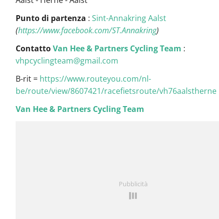
Aalst - Herne - Aalst
Punto di partenza
:
Sint-Annakring Aalst
(
https://www.facebook.com/ST.Annakring
)
Contatto
Van Hee & Partners Cycling Team
:
vhpcyclingteam@gmail.com
B-rit =
https://www.routeyou.com/nl-
be/route/view/8607421/racefietsroute/vh76aalstherne
Van Hee & Partners Cycling Team
Pubblicità