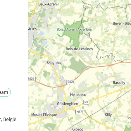
Team
t, België