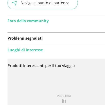
Naviga al punto di partenza
Foto della community
Problemi segnalati
Luoghi di interesse
Non sono stati ancora
segnalati problemi su
Prodotti interessanti per il tuo viaggio
questo itinerario.
Hai notato qualcosa su questo itinerario?
Aggiungere 
Pubblicità
problema